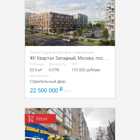
Инвестиции в торговое помещение
ЖК Квартал Западный, Москва, пос. Марушкинское, квартал 76, ЖК Квартал Западный, 3
Площадь
Доходность
МАП
59.9 м²
9.07%
170 000 руб/мес
Арендаторы
Строительный двор
22 500 000
pуб
УСН
Retail