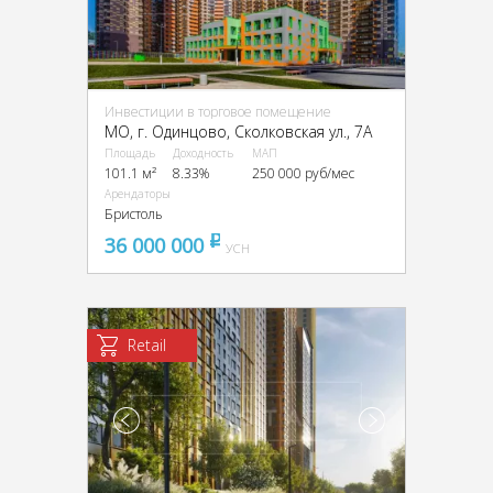
Инвестиции в торговое помещение
МО, г. Одинцово, Сколковская ул., 7А
Площадь
Доходность
МАП
101.1 м²
8.33%
250 000 руб/мес
Арендаторы
Бристоль
36 000 000
pуб
УСН
Retail