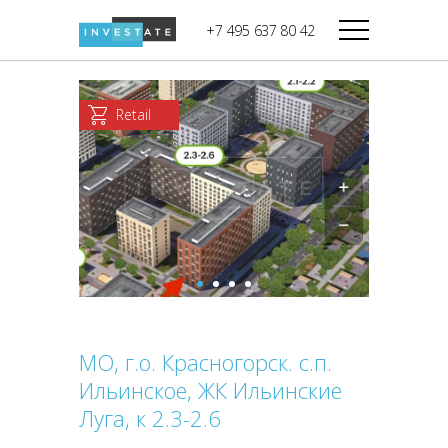
строительства
+7 495 637 80 42
Дикси
В башне
Башня Федерация-II
Верный
Запад
Retail
Башня Федерация-I
Мираторг
Восток
Город Столиц,
Магнолия
Северный блок
Город Столиц,
Южный блок
МО, г.о. Красногорск. с.п.
Ильинское, ЖК Ильинские
Луга, к 2.3-2.6