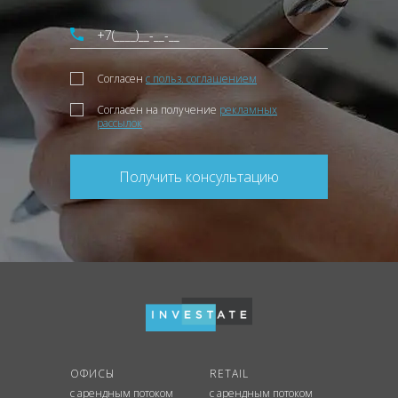
Согласен
с польз. соглашением
Согласен на получение
рекламных
рассылок
Получить консультацию
ОФИСЫ
RETAIL
с арендным потоком
с арендным потоком