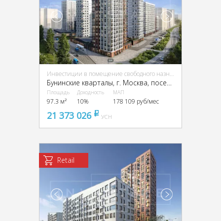
Инвестиции в помещение свободного назначения (ПСН)
Бунинские кварталы, г. Москва, поселение Сосенское
Площадь
Доходность
МАП
97.3 м²
10%
178 109 руб/мес
21 373 026
pуб
УСН
Retail