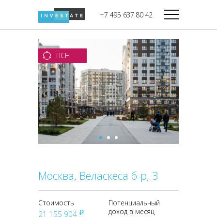
строительства
+7 495 637 80 42
Дикси
В башне
Башня Федерация-II
Верный
Запад
ПСН
Башня Федерация-I
Мираторг
Восток
Город Столиц,
Магнолия
Северный блок
Город Столиц,
Южный блок
Москва, Веласкеса б-р, 3
Стоимость
Потенциальный
доход в месяц
21 155 904
pуб