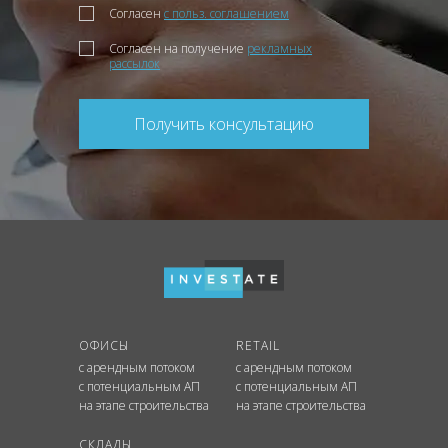
Согласен
с польз. соглашением
Согласен на получение
рекламных
рассылок
Получить консультацию
ОФИСЫ
RETAIL
с арендным потоком
с арендным потоком
с потенциальным АП
с потенциальным АП
на этапе строительства
на этапе строительства
СКЛАДЫ