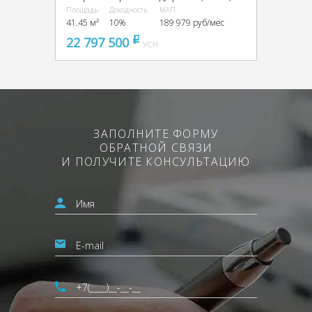
Площадь
Доходность
МАП
41.45 м²
10%
189 979 руб/мес
22 797 500
pуб
УСН
ЗАПОЛНИТЕ ФОРМУ
ОБРАТНОЙ СВЯЗИ
И ПОЛУЧИТЕ КОНСУЛЬТАЦИЮ