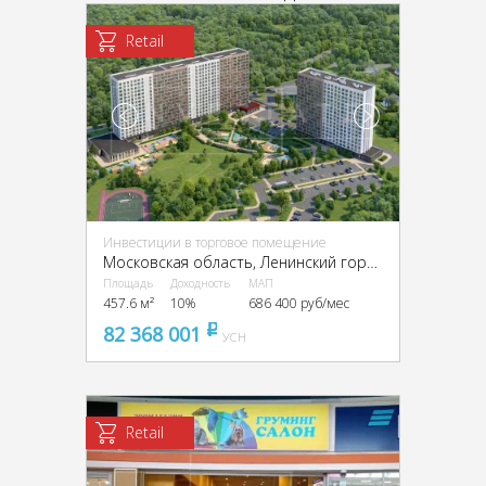
Retail
Инвестиции в торговое помещение
Московская область, Ленинский городской округ, посёлок Развилка
Площадь
Доходность
МАП
457.6 м²
10%
686 400 руб/мес
82 368 001
pуб
УСН
Retail