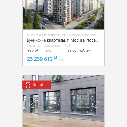
Инвестиции в помещение свободного назначения (ПСН)
Бунинские кварталы, г. Москва, поселение Сосенское
Площадь
Доходность
МАП
98.2 м²
10%
193 663 руб/мес
23 239 612
pуб
УСН
Retail