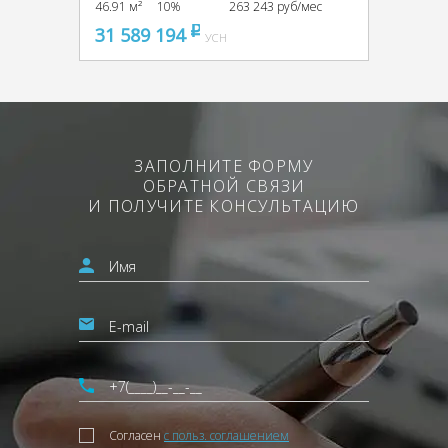
46.91 м²
10%
263 243 руб/мес
31 589 194
pуб
УСН
ЗАПОЛНИТЕ ФОРМУ
ОБРАТНОЙ СВЯЗИ
И ПОЛУЧИТЕ КОНСУЛЬТАЦИЮ
Согласен
с польз. соглашением