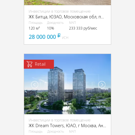
Инвестиции в торговое помещение
ЖК Битца, ЮЗАО, Московская обл, пос. Битца, мкр Южная Битца (рп Бутово), Южный б-р, д 4
Площадь
Доходность
МАП
120 м²
10%
233 333 руб/мес
28 000 000
pуб
УСН
Retail
Инвестиции в торговое помещение
ЖК Dream Towers, ЮАО, г Москва, Андропова пр-т, вл. 9/1
Площадь
Доходность
МАП