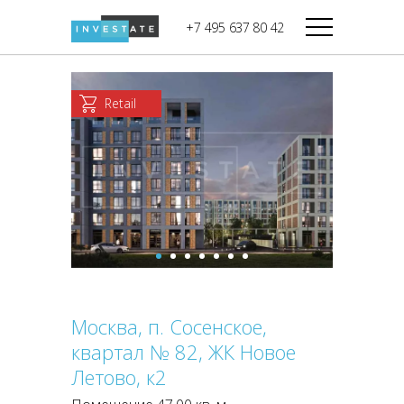
строительства
+7 495 637 80 42
Дикси
В башне
Башня Федерация-II
Верный
Запад
Retail
Башня Федерация-I
Мираторг
Восток
Город Столиц,
Магнолия
Северный блок
Город Столиц,
Южный блок
Москва, п. Сосенское,
квартал № 82, ЖК Новое
Летово, к2