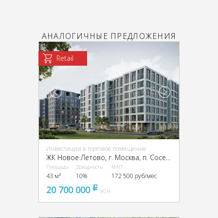
АНАЛОГИЧНЫЕ ПРЕДЛОЖЕНИЯ
Retail
Инвестиции в торговое помещение
ЖК Новое Летово, г. Москва, п. Сосенское, квартал № 82, ЖК Новое Летово, к2
Площадь
Доходность
МАП
43 м²
10%
172 500 руб/мес
20 700 000
pуб
УСН