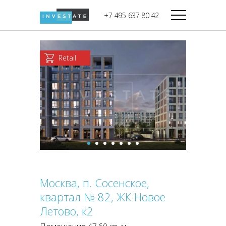
строительства
+7 495 637 80 42
Дикси
В башне
Башня Федерация-II
Верный
Запад
Retail
Башня Федерация-I
Мираторг
Восток
Город Столиц,
Магнолия
Северный блок
Город Столиц,
Южный блок
Москва, п. Сосенское,
квартал № 82, ЖК Новое
Летово, к2