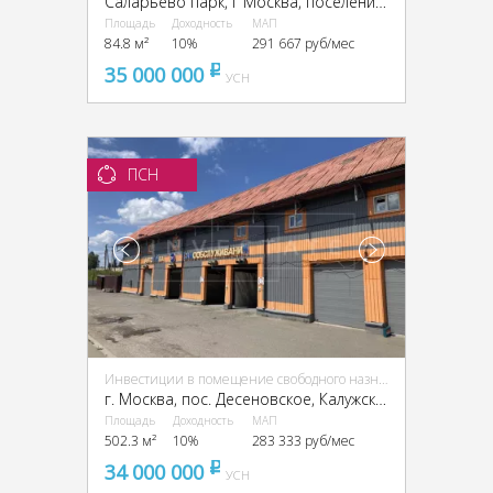
Саларьево парк, г Москва, поселение Московский
Площадь
Доходность
МАП
84.8 м²
10%
291 667 руб/мес
35 000 000
pуб
УСН
ПСН
Инвестиции в помещение свободного назначения (ПСН)
г. Москва, пос. Десеновское, Калужское ш., 31 км, д. 4А
Площадь
Доходность
МАП
502.3 м²
10%
283 333 руб/мес
34 000 000
pуб
УСН