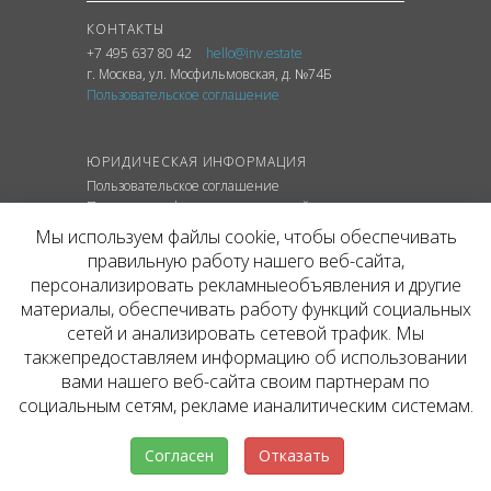
КОНТАКТЫ
+7 495 637 80 42
hello@inv.estate
г. Москва
,
ул.
Мосфильмовская, д. №74Б
Пользовательское соглашение
ЮРИДИЧЕСКАЯ ИНФОРМАЦИЯ
Пользовательское соглашение
Политика конфиденциальности сайта
Политика обработки персональных данных
Мы используем файлы cookie, чтобы обеспечивать
правильную работу нашего веб-сайта,
персонализировать рекламныеобъявления и другие
материалы, обеспечивать работу функций социальных
© ОФИЦИАЛЬНЫЙ САЙТ КОМПАНИИ
сетей и анализировать сетевой трафик. Мы
INVESTATE, 2026
такжепредоставляем информацию об использовании
Представленная на сайте агентства информация,
в т.ч. стоимости объектов, носит информационный
вами нашего веб-сайта своим партнерам по
характер и не является публичной офертой. Условия
социальным сетям, рекламе ианалитическим системам.
аренды объекта могут быть изменены собственником
без уведомления.
Согласен
Отказать