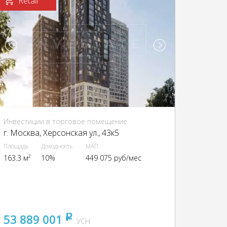
Retail
Инвестиции в торговое помещение
г. Москва, Херсонская ул., 43к5
Площадь
Доходность
МАП
163.3 м²
10%
449 075 руб/мес
53 889 001
pуб
УСН