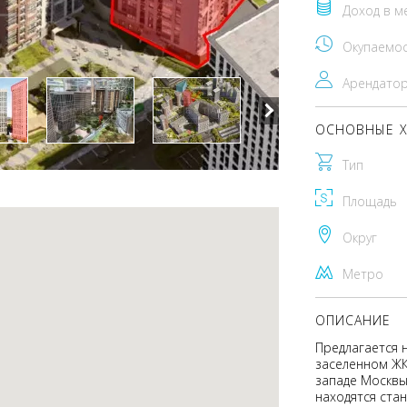
Доход в м
Окупаемо
Арендато
ОСНОВНЫЕ Х
Тип
Площадь
Округ
Метро
ОПИСАНИЕ
Предлагается 
заселенном ЖК
западе Москвы
находятся ста