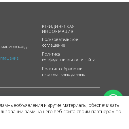
ЮРИДИЧЕСКАЯ
ИНФОРМАЦИЯ
Пользовательское
соглашение
ильмовская, д.
Политика
оглашение
конфиденциальности сайта
Политика обработки
персональных данных
кламныеобъявления и другие материалы, обеспечивать
арактер
ользовании вами нашего веб-сайта своим партнерам по
 уведомления.