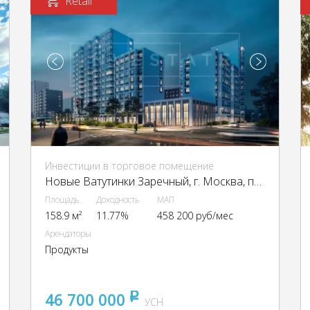
Retail
Инвестиции в торговое помещение
Новые Ватутинки Заречный, г. Москва, пос. Десёновское, мкрн. «Новые Ватутинки Заречный», к. 5/2
Площадь
Доходность
МАП
158.9 м²
11.77%
458 200 руб/мес
Арендаторы
Продукты
46 700 000
pуб
УСН