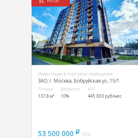
Retail
Инвестиции в торговое помещение
ЗАО, г. Москва, Бобруйская ул., 15/1
Площадь
Доходность
МАП
137.8 м²
10%
445 833 руб/мес
53 500 000
pуб
УСН