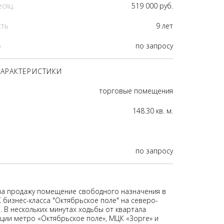
есяц
519 000 руб.
сть
9 лет
р
по запросу
АРАКТЕРИСТИКИ
торговые помещения
148.30 кв. м.
по запросу
на продажу помещение свободного назначения в
 бизнес-класса "Октябрьское поле" на северо-
. В нескольких минутах ходьбы от квартала
нции метро «Октябрьское поле», МЦК «Зорге» и