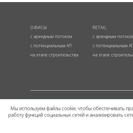
ОФИСЫ
RETAIL
с арендным потоком
с арендным потоко
с потенциальным АП
с потенциальным А
на этапе строительства
на этапе строитель
© ОФИЦИАЛЬНЫЙ СА
Мы используем файлы cookie, чтобы обеспечивать пр
Представленная на сайт
работу функций социальных сетей и анализировать се
и не является публичн