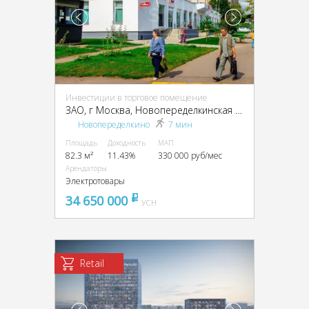
Инвестиции в торговое помещение
ЗАО, г Москва, Новопеределкинская ул., 13А
Новопеределкино
7 мин
Площадь
Доходность
МАП
82.3 м²
11.43%
330 000 руб/мес
Арендаторы
Электротовары
34 650 000
pуб
УСН
Retail