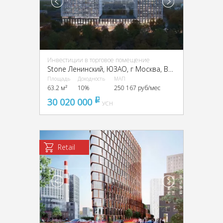
Инвестиции в торговое помещение
Stone Ленинский, ЮЗАО, г Москва, Вавилова ул., вл. 11, 13А
Площадь
Доходность
МАП
63.2 м²
10%
250 167 руб/мес
30 020 000
pуб
УСН
Retail