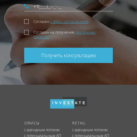
Согласен
с польз. соглашением
Согласен на получение
рекламных
рассылок
Получить консультацию
ОФИСЫ
RETAIL
с арендным потоком
с арендным потоком
с потенциальным АП
с потенциальным АП