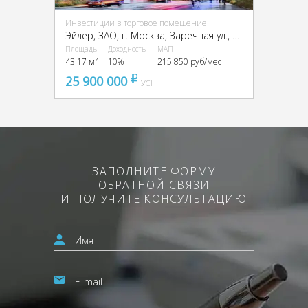
Инвестиции в торговое помещение
Эйлер, ЗАО, г. Москва, Заречная ул., вл6/1
Площадь
Доходность
МАП
43.17 м²
10%
215 850 руб/мес
25 900 000
pуб
УСН
ЗАПОЛНИТЕ ФОРМУ
ОБРАТНОЙ СВЯЗИ
И ПОЛУЧИТЕ КОНСУЛЬТАЦИЮ