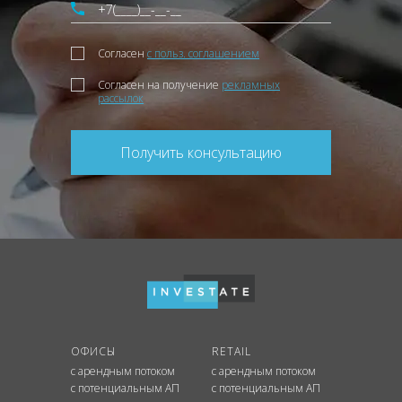
Согласен
с польз. соглашением
Согласен на получение
рекламных
рассылок
Получить консультацию
ОФИСЫ
RETAIL
с арендным потоком
с арендным потоком
с потенциальным АП
с потенциальным АП