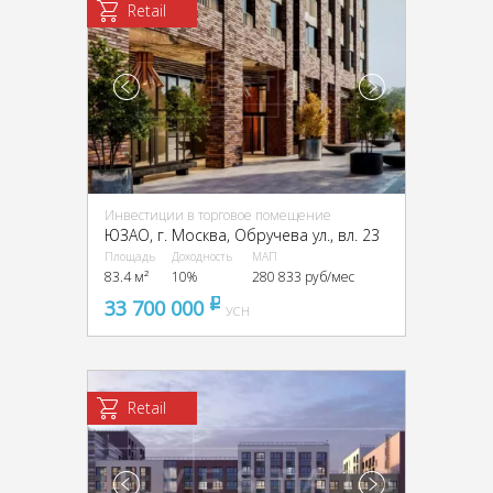
Retail
Инвестиции в торговое помещение
ЮЗАО, г. Москва, Обручева ул., вл. 23
Площадь
Доходность
МАП
83.4 м²
10%
280 833 руб/мес
33 700 000
pуб
УСН
Retail