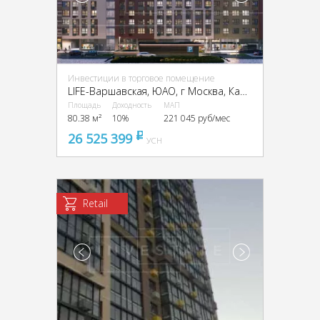
Инвестиции в торговое помещение
LIFE-Варшавская, ЮАО, г Москва, Каширский пр-д, 25, кор. 3
Площадь
Доходность
МАП
80.38 м²
10%
221 045 руб/мес
26 525 399
pуб
УСН
Retail