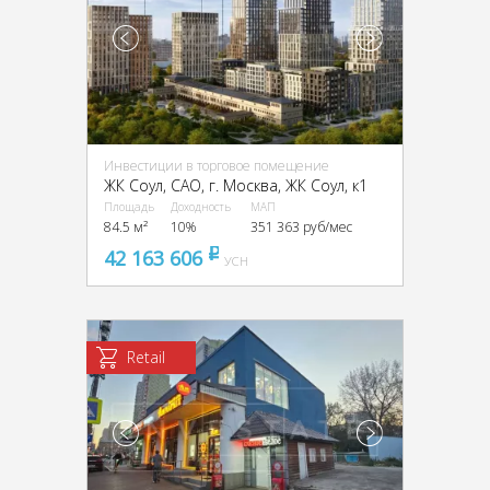
Инвестиции в торговое помещение
ЖК Соул, CАО, г. Москва, ЖК Соул, к1
Площадь
Доходность
МАП
84.5 м²
10%
351 363 руб/мес
42 163 606
pуб
УСН
Retail