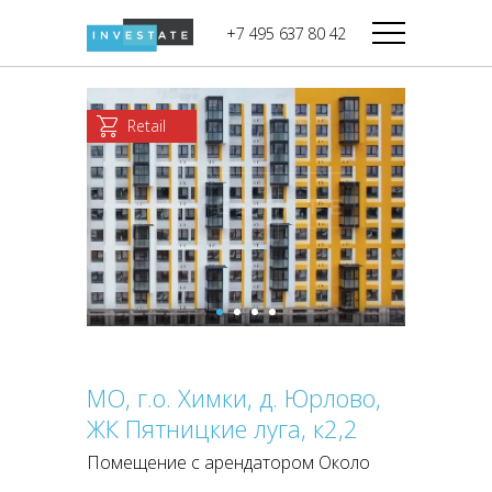
строительства
+7 495 637 80 42
Дикси
В башне
Башня Федерация-II
Верный
Запад
Retail
Башня Федерация-I
Мираторг
Восток
Город Столиц,
Магнолия
Северный блок
Город Столиц,
Южный блок
МО, г.о. Химки, д. Юрлово,
ЖК Пятницкие луга, к2,2
Помещение с арендатором Около