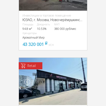
Инвестиции в торговое помещение
ЮЗАО, г. Москва, Новочерёмушкинская ул., 12
Площадь
Доходность
МАП
94.8 м²
10.53%
380 000 руб/мес
Арендаторы
Ароматный Мир
43 320 001
pуб
УСН
Retail