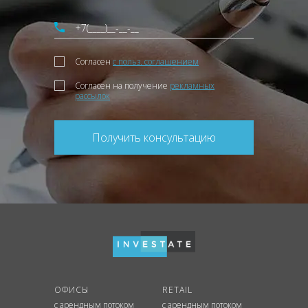
Согласен
с польз. соглашением
Согласен на получение
рекламных
рассылок
Получить консультацию
ОФИСЫ
RETAIL
с арендным потоком
с арендным потоком