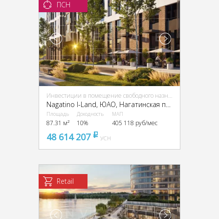
ПСН
Инвестиции в помещение свободного назначения (ПСН)
Nagatino I-Land, ЮАО, Нагатинская пойма, проектируемый пр-д, 4062, вл.6
Площадь
Доходность
МАП
87.31 м²
10%
405 118 руб/мес
48 614 207
pуб
УСН
Retail