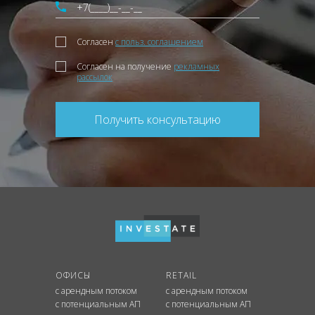
Согласен
с польз. соглашением
Согласен на получение
рекламных
рассылок
Получить консультацию
ОФИСЫ
RETAIL
с арендным потоком
с арендным потоком
с потенциальным АП
с потенциальным АП