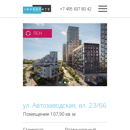
строительства
+7 495 637 80 42
Дикси
В башне
Башня Федерация-II
Верный
Запад
ПСН
Башня Федерация-I
Мираторг
Восток
Город Столиц,
Магнолия
Северный блок
Город Столиц,
Южный блок
ул. Автозаводская, вл. 23/66
Помещение 107,90 кв. м
Стоимость
Потенциальный