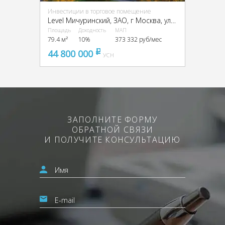
Инвестиции в торговое помещение
Level Мичуринский, ЗАО, г Москва, улица Озёрная.,вл.7
Площадь
Доходность
МАП
79.4 м²
10%
373 332 руб/мес
44 800 000
pуб
УСН
ЗАПОЛНИТЕ ФОРМУ
ОБРАТНОЙ СВЯЗИ
И ПОЛУЧИТЕ КОНСУЛЬТАЦИЮ