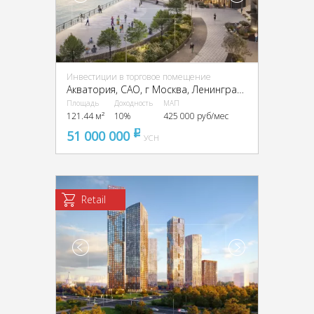
Инвестиции в торговое помещение
Акватория, CАО, г Москва, Ленинградское ш., 69
Площадь
Доходность
МАП
121.44 м²
10%
425 000 руб/мес
51 000 000
pуб
УСН
Retail