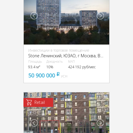
Инвестиции в торговое помещение
Stone Ленинский, ЮЗАО, г Москва, Вавилова ул., вл. 11, 13А
Площадь
Доходность
МАП
93.4 м²
10%
424 192 руб/мес
50 900 000
pуб
УСН
Retail