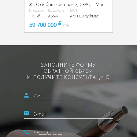
ЖК Октябрьское поле 2, CЗАО, г Москва, Берзарина ул., 30к4.2
Площадь
Доходность
МАП
115 м²
9.55%
475 000 руб/мес
59 700 000
pуб
УСН
ЗАПОЛНИТЕ ФОРМУ
ОБРАТНОЙ СВЯЗИ
И ПОЛУЧИТЕ КОНСУЛЬТАЦИЮ