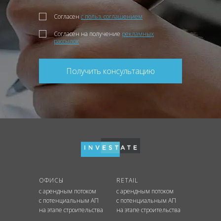
Согласен
с польз. соглашением
Согласен на получение
рекламных
рассылок
Получить консультацию
ОФИСЫ
RETAIL
с арендным потоком
с арендным потоком
с потенциальным АП
с потенциальным АП
на этапе строительства
на этапе строительства