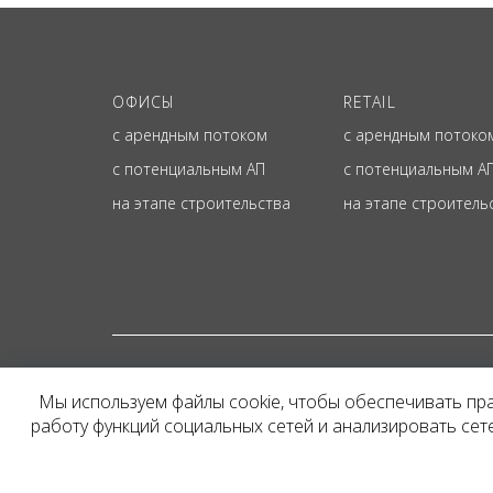
ОФИСЫ
RETAIL
с арендным потоком
с арендным потоко
с потенциальным АП
с потенциальным А
на этапе строительства
на этапе строитель
© ОФИЦИАЛЬНЫЙ СА
Мы используем файлы cookie, чтобы обеспечивать пр
Представленная на сайт
работу функций социальных сетей и анализировать се
и не является публичн