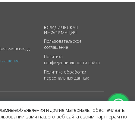
ЮРИДИЧЕСКАЯ
ИНФОРМАЦИЯ
Пользовательское
соглашение
ильмовская, д.
Политика
оглашение
конфиденциальности сайта
Политика обработки
персональных данных
кламныеобъявления и другие материалы, обеспечивать
арактер
ользовании вами нашего веб-сайта своим партнерам по
 уведомления.