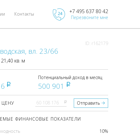
+7 495 637 80 42
ии
Контакты
Перезвоните мне
ID: r162179
аводская, вл. 23/66
1,40 кв. м
Потенциальный доход в месяц
76
500 901
pуб
pуб
pуб
 ЦЕНУ
Отправить
ЕМЫЕ ФИНАНСОВЫЕ ПОКАЗАТЕЛИ
оходность
10%