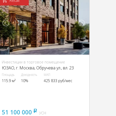
Retail
Инвестиции в торговое помещение
ЮЗАО, г. Москва, Обручева ул., вл. 23
Площадь
Доходность
МАП
115.9 м²
10%
425 833 руб/мес
51 100 000
pуб
УСН