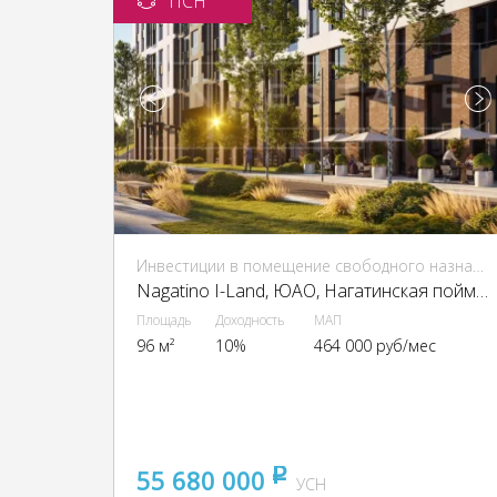
ПСН
Инвестиции в помещение свободного назначения (ПСН)
Nagatino I-Land, ЮАО, Нагатинская пойма, проектируемый пр-д, 4062, вл.6
Площадь
Доходность
МАП
96 м²
10%
464 000 руб/мес
55 680 000
pуб
УСН