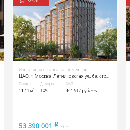
Retail
Инвестиции в торговое помещение
ЦАО, г. Москва, Летниковская ул., 6а, стр. 1,2,3,7,10
Площадь
Доходность
МАП
112.4 м²
10%
444 917 руб/мес
53 390 001
pуб
УСН