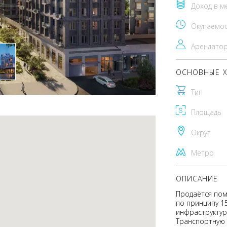
Доход в м
Окупаемо
Арендато
ОСНОВНЫЕ Х
Тип
Площадь
Округ
Метро
ОПИСАНИЕ
Продаётся пом
по принципу 1
инфраструктур
Транспортную 