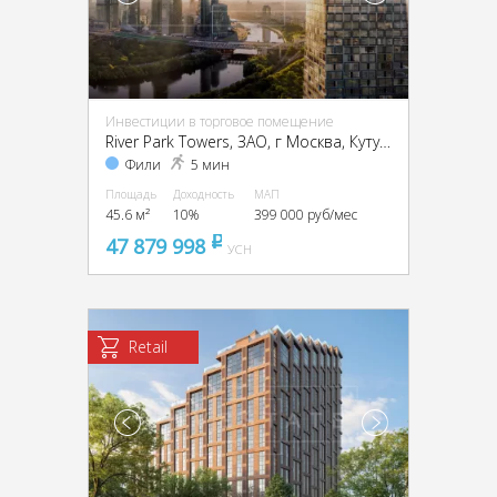
Инвестиции в торговое помещение
River Park Towers, ЗАО, г Москва, Кутузовский пр-д, вл. 16
Фили
5 мин
Площадь
Доходность
МАП
45.6 м²
10%
399 000 руб/мес
47 879 998
pуб
УСН
Retail