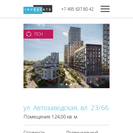
строительства
+7 495 637 80 42
Дикси
В башне
Башня Федерация-II
Верный
Запад
ПСН
Башня Федерация-I
Мираторг
Восток
Город Столиц,
Магнолия
Северный блок
Город Столиц,
Южный блок
ул. Автозаводская, вл. 23/66
Помещение 124,00 кв. м
Стоимость
Потенциальный