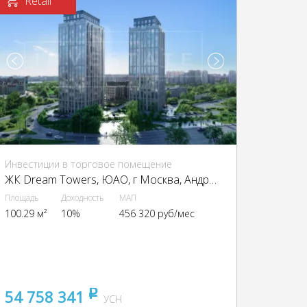
Retail
Инвестиции в торговое помещение
ЖК Dream Towers, ЮАО, г Москва, Андропова пр-т, вл. 9/1
Площадь
Доходность
МАП
100.29 м²
10%
456 320 руб/мес
54 758 341
pуб
УСН