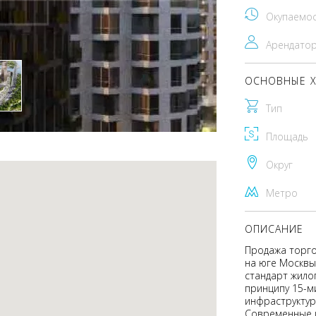
Окупаемо
Арендато
ОСНОВНЫЕ Х
Тип
Площадь
Округ
Метро
ОПИСАНИЕ
Продажа торго
на юге Москвы.
стандарт жило
принципу 15-м
инфраструктур
Современные 