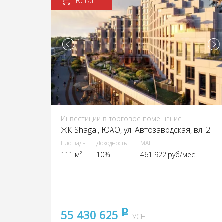
Retail
Инвестиции в торговое помещение
ЖК Shagal, ЮАО, ул. Автозаводская, вл. 23/66
Площадь
Доходность
МАП
111 м²
10%
461 922 руб/мес
55 430 625
pуб
УСН