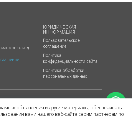
ЮРИДИЧЕСКАЯ
ИНФОРМАЦИЯ
Пользовательское
соглашение
ильмовская, д.
Политика
оглашение
конфиденциальности сайта
Политика обработки
персональных данных
кламныеобъявления и другие материалы, обеспечивать
арактер
ользовании вами нашего веб-сайта своим партнерам по
 уведомления.