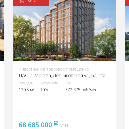
Retail
Инвестиции в торговое помещение
ЦАО, г. Москва, Летниковская ул., 6а, стр. 1,2,3,7,10
Площадь
Доходность
МАП
120.5 м²
10%
572 375 руб/мес
68 685 000
pуб
УСН