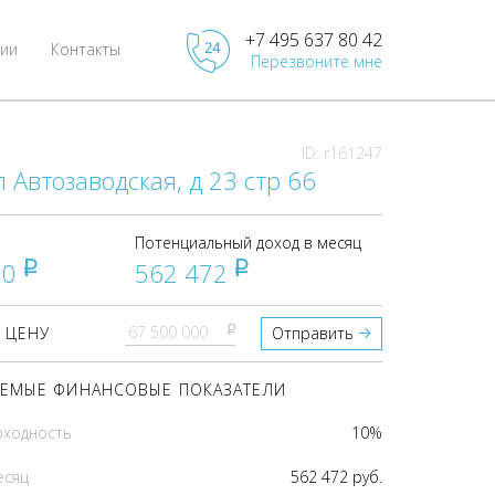
+7 495 637 80 42
ии
Контакты
Перезвоните мне
ID: r161247
л Автозаводская, д 23 стр 66
Потенциальный доход в месяц
00
562 472
pуб
pуб
pуб
 ЦЕНУ
Отправить
ЕМЫЕ ФИНАНСОВЫЕ ПОКАЗАТЕЛИ
оходность
10%
есяц
562 472 руб.