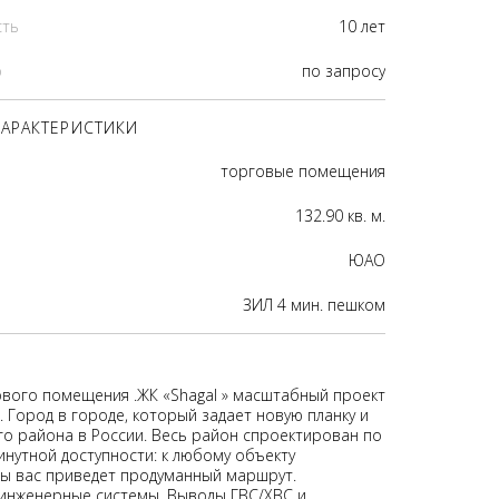
сть
10 лет
р
по запросу
АРАКТЕРИСТИКИ
торговые помещения
132.90 кв. м.
ЮАО
ЗИЛ 4 мин. пешком
вого помещения .ЖК «Shagal » масштабный проект
 Город в городе, который задает новую планку и
го района в России. Весь район спроектирован по
инутной доступности: к любому объекту
ы вас приведет продуманный маршрут.
инженерные системы. Выводы ГВС/ХВС и