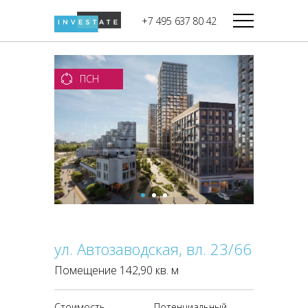
строительства
+7 495 637 80 42
Дикси
В башне
Башня Федерация-II
Верный
Запад
ПСН
Башня Федерация-I
Мираторг
Восток
Город Столиц,
Магнолия
Северный блок
Город Столиц,
Южный блок
ул. Автозаводская, вл. 23/66
Помещение 142,90 кв. м
Стоимость
Потенциальный