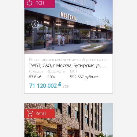
ПСН
Инвестиции в помещение свободного назначения (ПСН)
TWIST, CАО, г Москва, Бутырская ул., вл. 1
Площадь
Доходность
МАП
87.8 м²
10%
592 667 руб/мес
71 120 002
pуб
УСН
Retail