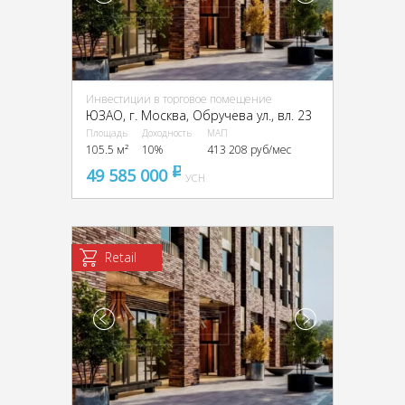
Инвестиции в торговое помещение
ЮЗАО, г. Москва, Обручева ул., вл. 23
Площадь
Доходность
МАП
105.5 м²
10%
413 208 руб/мес
49 585 000
pуб
УСН
Retail