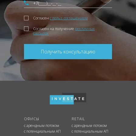
Согласен
с польз. соглашением
Согласен на получение
рекламных
рассылок
Получить консультацию
ОФИСЫ
RETAIL
с арендным потоком
с арендным потоком
с потенциальным АП
с потенциальным АП