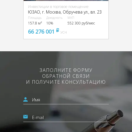
Инвестиции в торговое помещение
ЮЗАО, г. Москва, Обручева ул., вл. 23
Площадь
Доходность
МАП
157.8 м²
10%
552 300 руб/мес
66 276 001
pуб
УСН
ЗАПОЛНИТЕ ФОРМУ
ОБРАТНОЙ СВЯЗИ
И ПОЛУЧИТЕ КОНСУЛЬТАЦИЮ