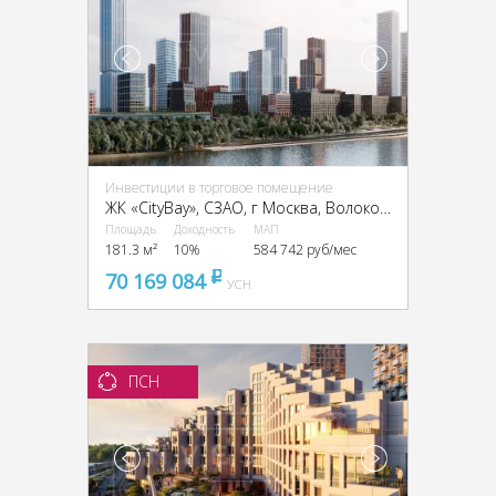
Инвестиции в торговое помещение
ЖК «CityBay», CЗАО, г Москва, Волоколамское ш., 95
Площадь
Доходность
МАП
181.3 м²
10%
584 742 руб/мес
70 169 084
pуб
УСН
ПСН