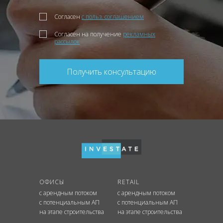
Согласен
с польз. соглашением
Согласен на получение
рекламных
рассылок
Получить консультацию
ОФИСЫ
RETAIL
с арендным потоком
с арендным потоком
с потенциальным АП
с потенциальным АП
на этапе строительства
на этапе строительства