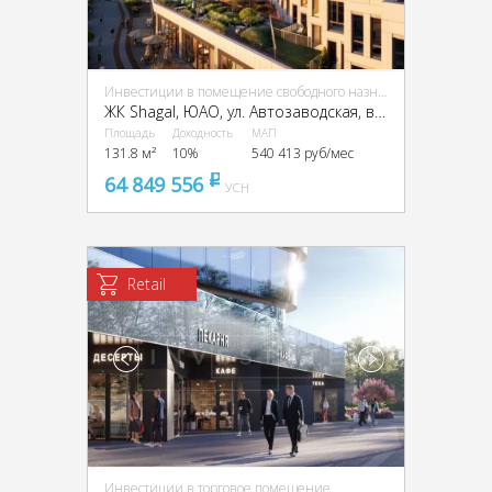
Инвестиции в помещение свободного назначения (ПСН)
ЖК Shagal, ЮАО, ул. Автозаводская, вл. 23/66
Площадь
Доходность
МАП
131.8 м²
10%
540 413 руб/мес
64 849 556
pуб
УСН
Retail
Инвестиции в торговое помещение