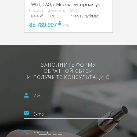
TWIST, CАО, г Москва, Бутырская ул., вл. 1
Площадь
Доходность
МАП
184.4 м²
10%
714 917 руб/мес
85 789 997
pуб
УСН
ЗАПОЛНИТЕ ФОРМУ
ОБРАТНОЙ СВЯЗИ
И ПОЛУЧИТЕ КОНСУЛЬТАЦИЮ