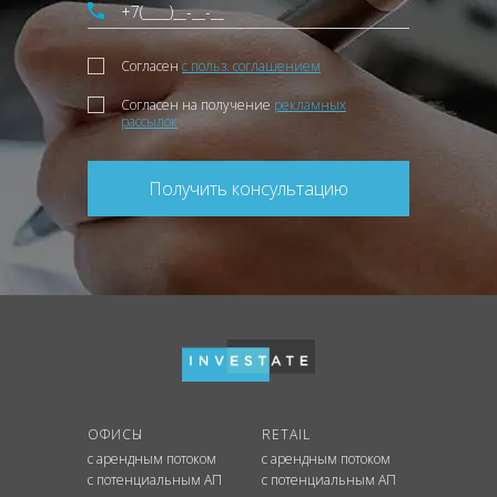
Согласен
с польз. соглашением
Согласен на получение
рекламных
рассылок
Получить консультацию
ОФИСЫ
RETAIL
с арендным потоком
с арендным потоком
с потенциальным АП
с потенциальным АП