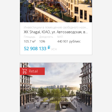
Инвестиции в помещение свободного назначения (ПСН)
ЖК Shagal, ЮАО, ул. Автозаводская, вл. 23/66
Площадь
Доходность
МАП
105.7 м²
10%
440 901 руб/мес
52 908 133
pуб
УСН
Retail