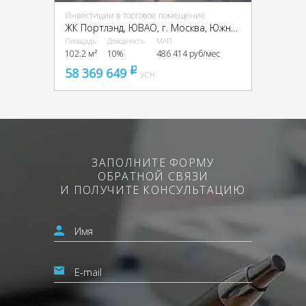
Инвестиции в торговое помещение
ЖК Портлэнд, ЮВАО, г. Москва, Южнопортовая ул., 42с5
Площадь
Доходность
МАП
102.2 м²
10%
486 414 руб/мес
58 369 649
pуб
УСН
ЗАПОЛНИТЕ ФОРМУ
ОБРАТНОЙ СВЯЗИ
И ПОЛУЧИТЕ КОНСУЛЬТАЦИЮ