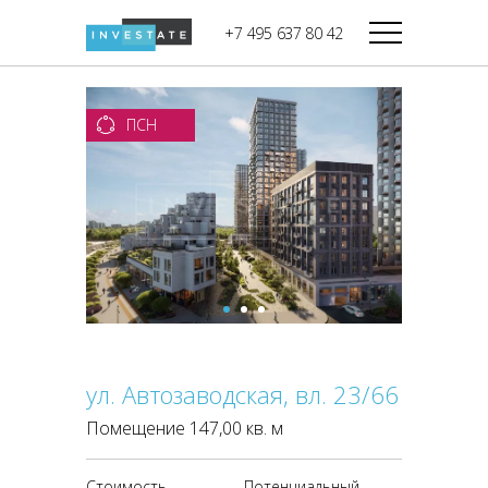
строительства
+7 495 637 80 42
Дикси
В башне
Башня Федерация-II
Верный
Запад
ПСН
Башня Федерация-I
Мираторг
Восток
Город Столиц,
Магнолия
Северный блок
Город Столиц,
Южный блок
ул. Автозаводская, вл. 23/66
Помещение 147,00 кв. м
Стоимость
Потенциальный