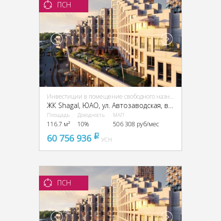
ПСН
Инвестиции в помещение свободного назначения (ПСН)
ЖК Shagal, ЮАО, ул. Автозаводская, вл. 23/66
Площадь
Доходность
МАП
116.7 м²
10%
506 308 руб/мес
60 756 936
pуб
УСН
ПСН