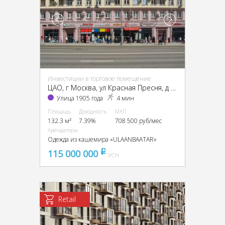
Инвестиции в торговое помещение
ЦАО, г Москва, ул Красная Пресня, д 32-34
Улица 1905 года
4 мин
Площадь
Доходность
МАП
132.3 м²
7.39%
708 500 руб/мес
Арендаторы
Одежда из кашемира «ULAANBAATAR»
115 000 000
pуб
УСН
Retail