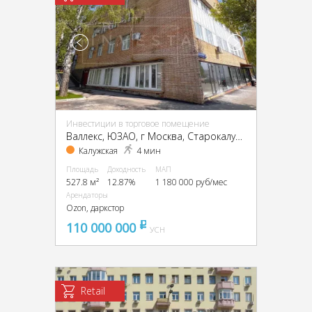
Инвестиции в торговое помещение
Валлекс, ЮЗАО, г Москва, Старокалужское ш., 62
Калужская
4 мин
Площадь
Доходность
МАП
527.8 м²
12.87%
1 180 000 руб/мес
Арендаторы
Ozon, даркстор
110 000 000
pуб
УСН
Retail