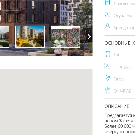
Доход в м
Окупаемо
Арендато
ОСНОВНЫЕ Х
Тип
Площадь
Округ
От МКАД
ОПИСАНИЕ
Предлагается 
новом ЖК комфо
Более 60 000 
очереди проект