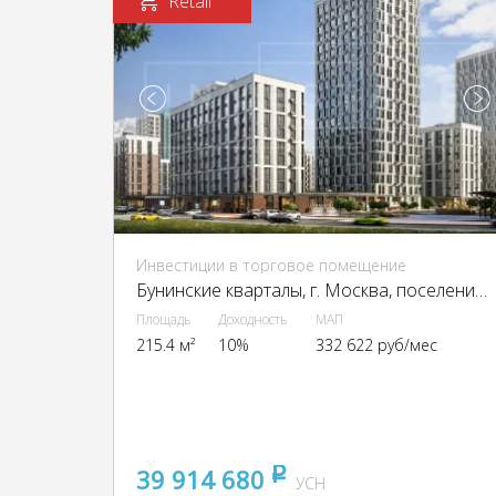
Retail
Инвестиции в торговое помещение
Бунинские кварталы, г. Москва, поселение Сосенское
Площадь
Доходность
МАП
215.4 м²
10%
332 622 руб/мес
39 914 680
pуб
УСН