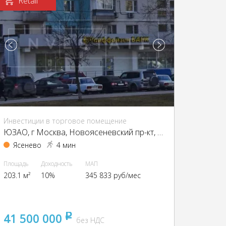
Retail
Инвестиции в торговое помещение
ЮЗАО, г Москва, Новоясеневский пр-кт, д 32 к 1
Ясенево
4 мин
Площадь
Доходность
МАП
203.1 м²
10%
345 833 руб/мес
41 500 000
pуб
без НДС