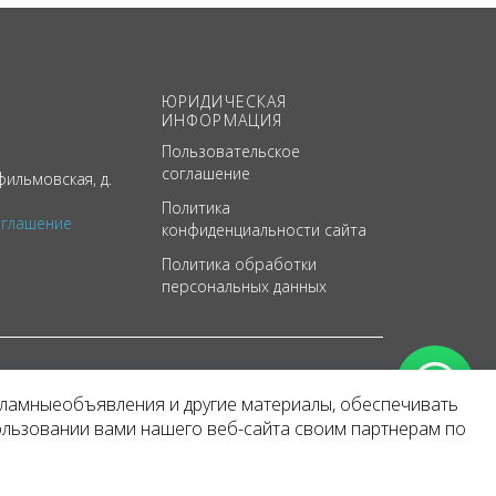
ЮРИДИЧЕСКАЯ
ИНФОРМАЦИЯ
Пользовательское
соглашение
ильмовская, д.
Политика
оглашение
конфиденциальности сайта
Политика обработки
персональных данных
кламныеобъявления и другие материалы, обеспечивать
арактер
ользовании вами нашего веб-сайта своим партнерам по
 уведомления.