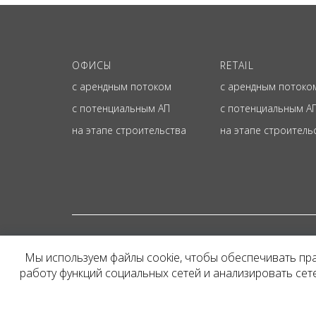
ОФИСЫ
RETAIL
с арендным потоком
с арендным потоко
с потенциальным АП
с потенциальным А
на этапе строительства
на этапе строитель
© ОФИЦИАЛЬНЫЙ СА
Мы используем файлы cookie, чтобы обеспечивать пр
Представленная на сайт
работу функций социальных сетей и анализировать се
и не является публичн