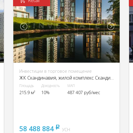
Retail
Инвестиции в торговое помещение
ЖК Скандинавия, жилой комплекс Скандинавия, к22.2
Площадь
Доходность
МАП
215.9 м²
10%
487 407 руб/мес
58 488 884
pуб
УСН