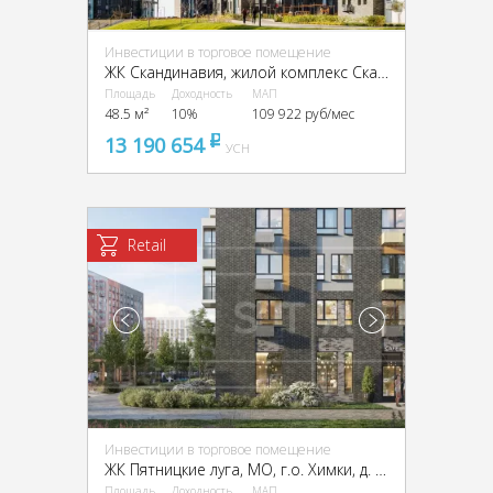
Инвестиции в торговое помещение
ЖК Скандинавия, жилой комплекс Скандинавия, к22.2
Площадь
Доходность
МАП
48.5 м²
10%
109 922 руб/мес
13 190 654
pуб
УСН
Retail
Инвестиции в торговое помещение
ЖК Пятницкие луга, МО, г.о. Химки, д. Юрлово, ЖК Пятницкие луга, к1.2
Площадь
Доходность
МАП