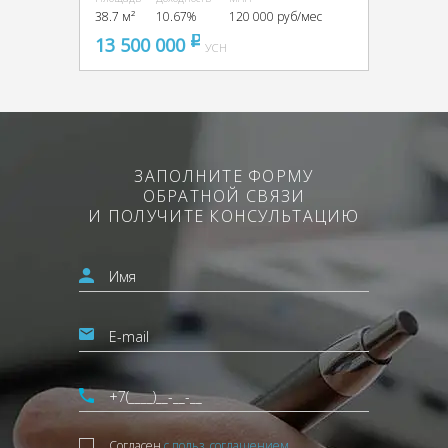
38.7 м²
10.67%
120 000 руб/мес
13 500 000
pуб
УСН
ЗАПОЛНИТЕ ФОРМУ
ОБРАТНОЙ СВЯЗИ
И ПОЛУЧИТЕ КОНСУЛЬТАЦИЮ
Согласен
с польз. соглашением