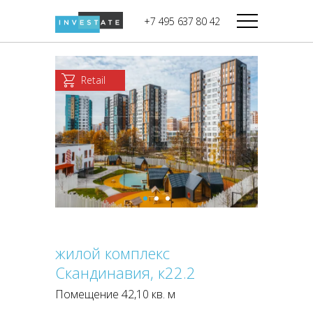
строительства
+7 495 637 80 42
Дикси
В башне
Башня Федерация-II
Верный
Запад
Retail
Башня Федерация-I
Мираторг
Восток
Город Столиц,
Магнолия
Северный блок
Город Столиц,
Южный блок
жилой комплекс
Скандинавия, к22.2
Помещение 42,10 кв. м