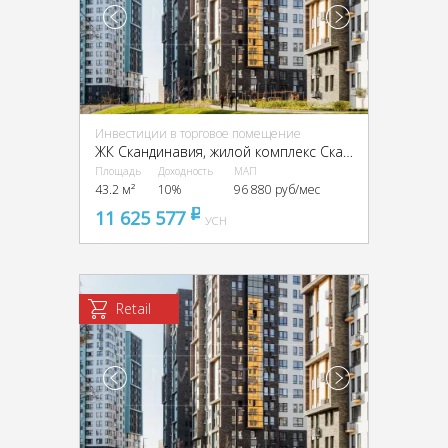
Инвестиции в торговое помещение
ЖК Скандинавия, жилой комплекс Скандинавия, к22.2
Площадь
Доходность
МАП
43.2 м²
10%
96 880 руб/мес
11 625 577
pуб
УСН
Retail