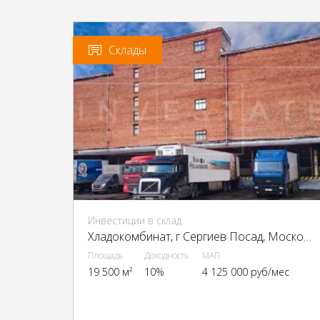
Склады
Инвестиции в склад
Хладокомбинат, г Сергиев Посад, Московское ш., 9
Площадь
Доходность
МАП
19 500 м²
10%
4 125 000 руб/мес