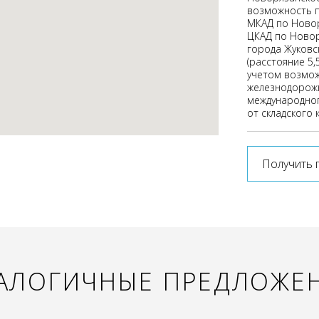
возможность п
МКАД по Новор
ЦКАД по Новор
города Жуковс
(расстояние 5,
учетом возмож
железнодорожн
международног
от складского 
Получить 
АЛОГИЧНЫЕ ПРЕДЛОЖЕ