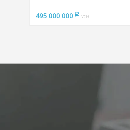
495 000 000
pуб
УСН