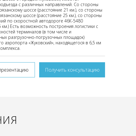
одъезда с различных направлений. Со стороны
язанскому шоссе (расстояние 21 км.), со стороны
язанскому шоссе (расстояние 25 км.), со стороны
кий по скоростной автодороге 46К-5480
5 км.) Есть возможность построения логистики с
ностей терминалов (в том числе и
ых разгрузочно-погрузочных площадок)
о аэропорта «Жуковский», находящегося в 6,5 км
комплекса.
презентацию
Получить консультацию
НИЯ