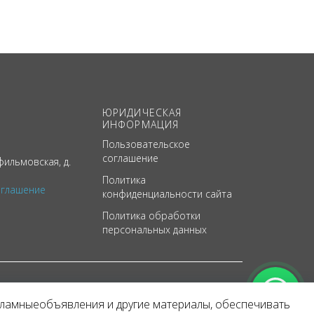
ЮРИДИЧЕСКАЯ
ИНФОРМАЦИЯ
Пользовательское
соглашение
ильмовская, д.
Политика
оглашение
конфиденциальности сайта
Политика обработки
персональных данных
кламныеобъявления и другие материалы, обеспечивать
арактер