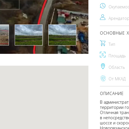
Окупаемо
Арендато
ОСНОВНЫЕ Х
Тип
Площадь
Область
От МКАД
ОПИСАНИЕ
В администрат
территории го
Отличная тран
в непосредств
шоссе и скоро
Новорязанское