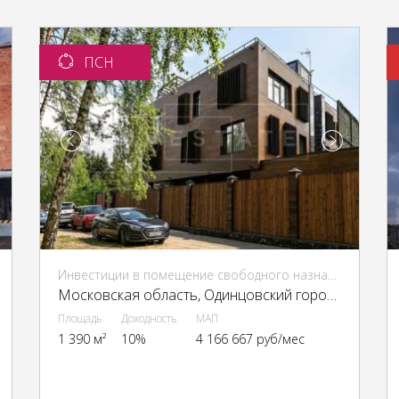
ПСН
Инвестиции в помещение свободного назначения (ПСН)
Московская область, Одинцовский городской округ, д. Жуковка, 36
Площадь
Доходность
МАП
1 390 м²
10%
4 166 667 руб/мес