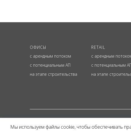
ОФИСЫ
RETAIL
с арендным потоком
с арендным потоко
с потенциальным АП
с потенциальным А
на этапе строительства
на этапе строитель
© ОФИЦИАЛЬНЫЙ СА
Мы используем файлы cookie, чтобы обеспечивать пр
Представленная на сайт