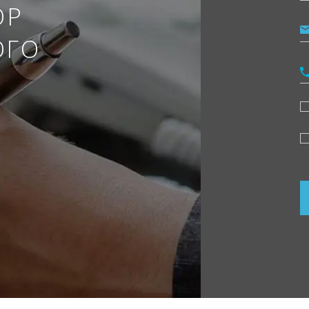
ОР
ОГО