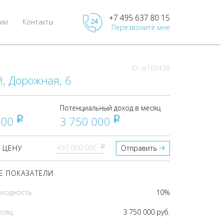
+7 495 637 80 15
ии
Контакты
Перезвоните мне
ID: w165438
, Дорожная, 6
Потенциальный доход в месяц
000
3 750 000
pуб
pуб
pуб
 ЦЕНУ
Отправить
 ПОКАЗАТЕЛИ
оходность
10%
есяц
3 750 000 руб.