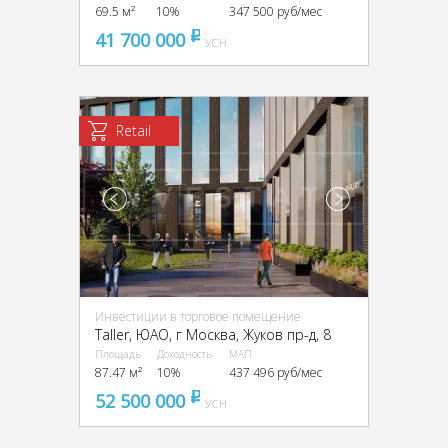
69.5 м²
10%
347 500 руб/мес
41 700 000
pуб
УСН
Retail
Инвестиции в торговое помещение
Taller, ЮАО, г Москва, Жуков пр-д, 8
Площадь
Доходность
МАП
87.47 м²
10%
437 496 руб/мес
52 500 000
pуб
УСН