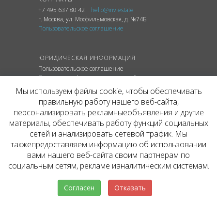
+7 495 637 80 42
hello@inv.estate
г. Москва
,
ул.
Мосфильмовская, д. №74Б
Пользовательское соглашение
ЮРИДИЧЕСКАЯ ИНФОРМАЦИЯ
Пользовательское соглашение
Политика конфиденциальности сайта
Политика обработки персональных данных
Мы используем файлы cookie, чтобы обеспечивать
правильную работу нашего веб-сайта,
персонализировать рекламныеобъявления и другие
материалы, обеспечивать работу функций социальных
© ОФИЦИАЛЬНЫЙ САЙТ КОМПАНИИ
сетей и анализировать сетевой трафик. Мы
INVESTATE, 2026
такжепредоставляем информацию об использовании
Представленная на сайте агентства информация,
в т.ч. стоимости объектов, носит информационный
вами нашего веб-сайта своим партнерам по
характер и не является публичной офертой. Условия
социальным сетям, рекламе ианалитическим системам.
аренды объекта могут быть изменены собственником
без уведомления.
Согласен
Отказать