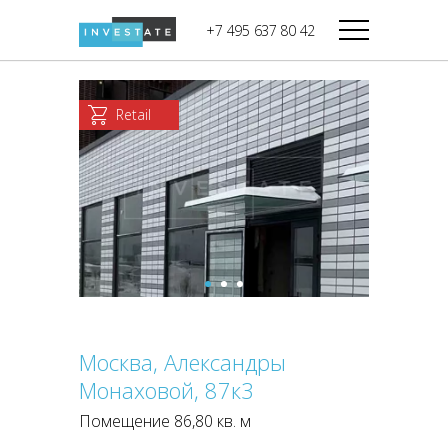
строительства
+7 495 637 80 42
Дикси
В башне
Башня Федерация-II
Верный
Запад
Retail
Башня Федерация-I
Мираторг
Восток
Город Столиц,
Магнолия
Северный блок
Город Столиц,
Южный блок
Москва, Александры
Монаховой, 87к3
Помещение 86,80 кв. м