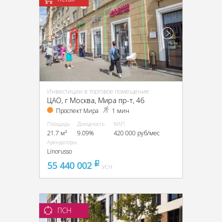
Инвестиции в торговое помещение
ЦАО, г Москва, Мира пр-т, 46
Проспект Мира
1 мин
Площадь
Доходность
МАП
21.7 м²
9.09%
420 000 руб/мес
Арендаторы
Linorusso
55 440 002
pуб
УСН
ПСН