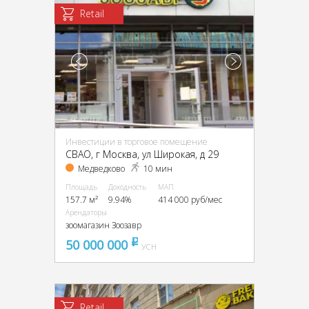
Retail
Инвестиции в торговое помещение
CВАО, г Москва, ул Широкая, д 29
Медведково
10 мин
Площадь
Доходность
МАП
157.7 м²
9.94%
414 000 руб/мес
Арендаторы
зоомагазин Зоозавр
50 000 000
pуб
УСН
Retail