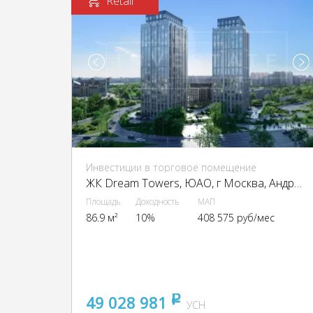
Retail
Инвестиции в торговое помещение
ЖК Dream Towers, ЮАО, г Москва, Андропова пр-т, вл. 9/1
Площадь
Доходность
МАП
86.9 м²
10%
408 575 руб/мес
49 028 981
pуб
УСН