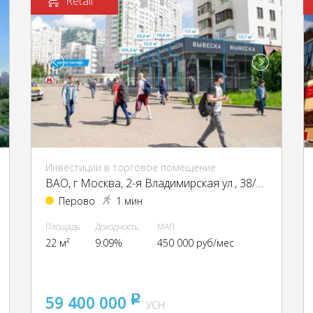
Retail
Инвестиции в торговое помещение
ВАО, г Москва, 2-я Владимирская ул., 38/18
Перово
1 мин
Площадь
Доходность
МАП
22 м²
9.09%
450 000 руб/мес
59 400 000
pуб
УСН