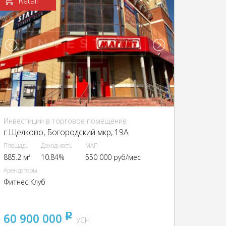
Retail
Инвестиции в торговое помещение
г Щелково, Богородский мкр, 19А
Площадь
Доходность
МАП
885.2 м²
10.84%
550 000 руб/мес
Арендаторы
Фитнес Клуб
60 900 000
pуб
УСН