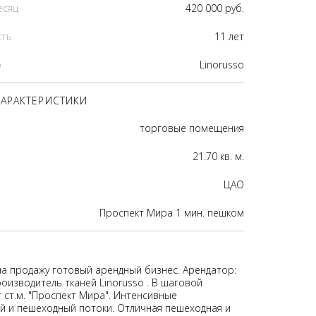
есяц
420 000 руб.
сть
11 лет
р
Linorusso
АРАКТЕРИСТИКИ
торговые помещения
21.70 кв. м.
ЦАО
Проспект Мира 1 мин. пешком
на продажу готовый арендный бизнес. Арендатор:
оизводитель тканей Linorusso . В шаговой
 ст.м. "Проспект Мира". Интенсивные
 и пешеходный потоки. Отличная пешеходная и