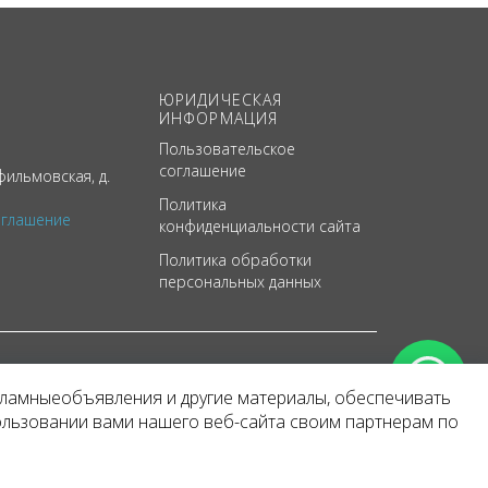
ЮРИДИЧЕСКАЯ
ИНФОРМАЦИЯ
Пользовательское
соглашение
ильмовская, д.
Политика
оглашение
конфиденциальности сайта
Политика обработки
персональных данных
кламныеобъявления и другие материалы, обеспечивать
арактер
ользовании вами нашего веб-сайта своим партнерам по
 уведомления.