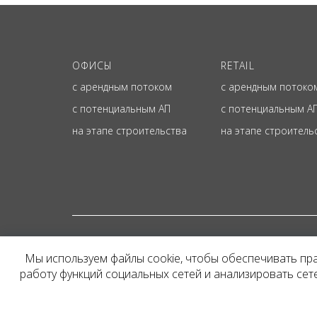
ОФИСЫ
RETAIL
с арендным потоком
с арендным потоко
с потенциальным АП
с потенциальным А
на этапе строительства
на этапе строитель
© ОФИЦИАЛЬНЫЙ СА
Мы используем файлы cookie, чтобы обеспечивать пр
Представленная на сайт
работу функций социальных сетей и анализировать се
и не является публичн