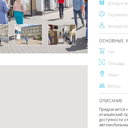
Доход в м
Окупаемо
Арендато
ОСНОВНЫЕ Х
Тип
Площадь
Округ
Метро
ОПИСАНИЕ
Предлагается 
итальянский пр
доступности от
автомобильный