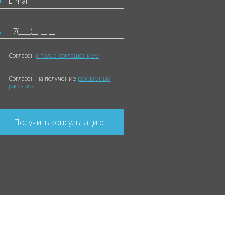
Согласен
с польз. соглашением
Согласен на получение
рекламных
рассылок
Получить консультацию