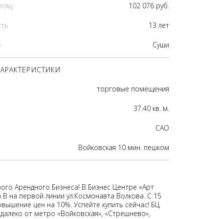
есяц
102 076 руб.
сть
13 лет
р
Суши
АРАКТЕРИСТИКИ
торговые помещения
37.40 кв. м.
CАО
Войковская 10 мин. пешком
ого Арендного Бизнеса! В Бизнес Центре «Арт
 B на первой линии ул.Космонавта Волкова. С 15
овышение цен на 10%. Успейте купить сейчас! БЦ
далеко от метро «Войковская», «Стрешнево»,