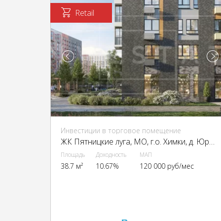
Retail
Инвестиции в торговое помещение
ЖК Пятницкие луга, МО, г.о. Химки, д. Юрлово, ЖК Пятницкие луга, к1.2
Площадь
Доходность
МАП
38.7 м²
10.67%
120 000 руб/мес