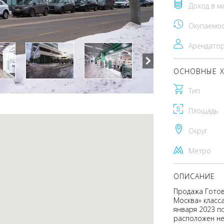
Доход в м
Окупаемо
Арендато
ОСНОВНЫЕ Х
Тип
Площадь
Округ
Метро
ОПИСАНИЕ
Продажа Готов
Москва» класса
января 2023 п
расположен не