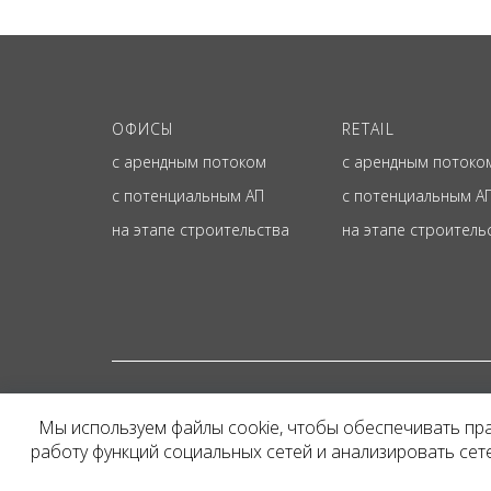
ОФИСЫ
RETAIL
с арендным потоком
с арендным потоко
с потенциальным АП
с потенциальным А
на этапе строительства
на этапе строитель
© ОФИЦИАЛЬНЫЙ СА
Мы используем файлы cookie, чтобы обеспечивать пр
Представленная на сайт
работу функций социальных сетей и анализировать се
и не является публичн