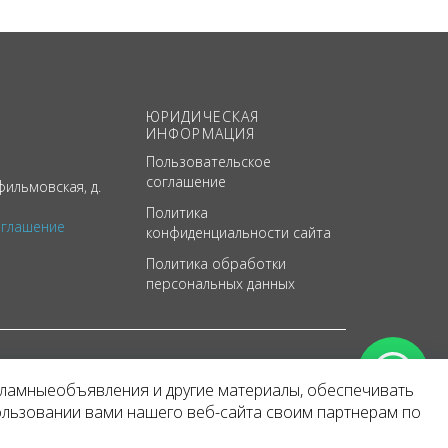
ЮРИДИЧЕСКАЯ
ИНФОРМАЦИЯ
Пользовательское
соглашение
ильмовская, д.
Политика
оглашение
конфиденциальности сайта
Политика обработки
персональных данных
кламныеобъявления и другие материалы, обеспечивать
арактер
ользовании вами нашего веб-сайта своим партнерам по
 уведомления.