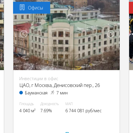
Офисы
Инвестиции в офис
ЦАО, г Москва, Денисовский пер., 26
Бауманская
7 мин
Площадь
Доходность
МАП
4 040 м²
7.69%
6 744 081 руб/мес