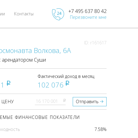
+7 495 637 80 42
ии
Контакты
Перезвоните мне
ID: r161617
осмонавта Волкова, 6А
 арендатором Суши
Фактический доход в месяц
01
102 076
pуб
pуб
pуб
 ЦЕНУ
Отправить
ЕМЫЕ ФИНАНСОВЫЕ ПОКАЗАТЕЛИ
оходность
7.58%