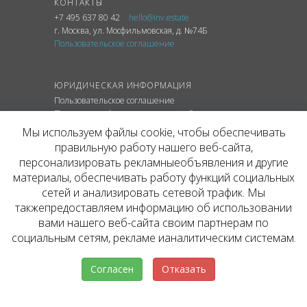
КОНТАКТЫ
+7 495 637 80 42
hello@inv.estate
г. Москва
,
ул.
Мосфильмовская, д. №74Б
Пользовательское соглашение
ЮРИДИЧЕСКАЯ ИНФОРМАЦИЯ
Пользовательское соглашение
Политика конфиденциальности сайта
Политика обработки персональных данных
Мы используем файлы cookie, чтобы обеспечивать
правильную работу нашего веб-сайта,
персонализировать рекламныеобъявления и другие
материалы, обеспечивать работу функций социальных
© ОФИЦИАЛЬНЫЙ САЙТ КОМПАНИИ
сетей и анализировать сетевой трафик. Мы
INVESTATE, 2026
такжепредоставляем информацию об использовании
Представленная на сайте агентства информация,
в т.ч. стоимости объектов, носит информационный
вами нашего веб-сайта своим партнерам по
характер и не является публичной офертой. Условия
социальным сетям, рекламе ианалитическим системам.
аренды объекта могут быть изменены собственником
без уведомления.
Согласен
Отказать