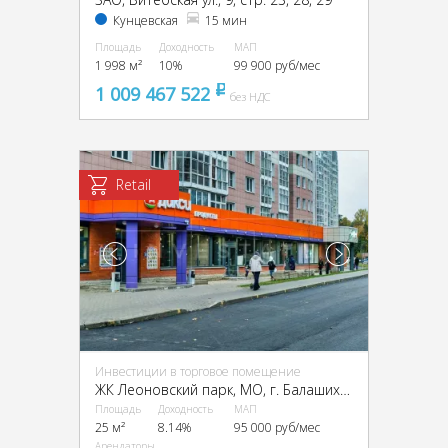
Кунцевская
15 мин
Площадь
Доходность
МАП
1 998 м²
10%
99 900 руб/мес
1 009 467 522
pуб
без НДС
Retail
Инвестиции в торговое помещение
ЖК Леоновский парк, МО, г. Балашиха, мкрн. Кучино, Соловьёва ул., 2
Площадь
Доходность
МАП
25 м²
8.14%
95 000 руб/мес
Арендаторы