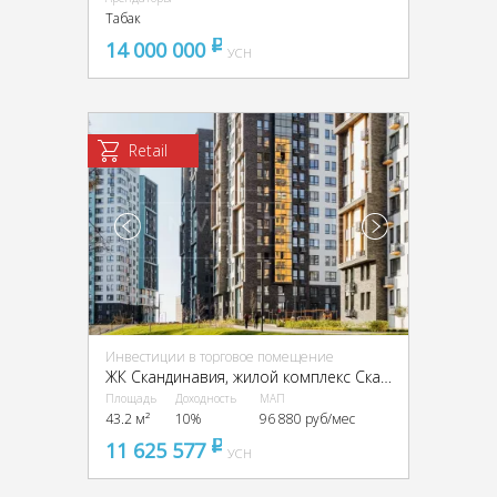
Табак
14 000 000
pуб
УСН
Retail
Инвестиции в торговое помещение
ЖК Скандинавия, жилой комплекс Скандинавия, к22.2
Площадь
Доходность
МАП
43.2 м²
10%
96 880 руб/мес
11 625 577
pуб
УСН