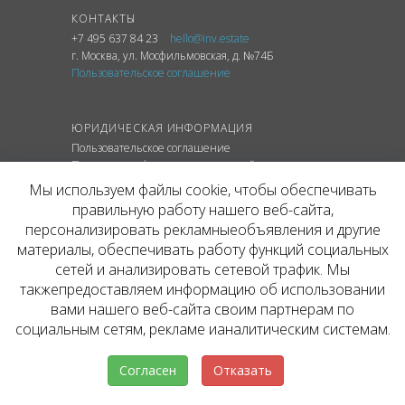
КОНТАКТЫ
+7 495 637 84 23
hello@inv.estate
г. Москва
,
ул.
Мосфильмовская, д. №74Б
Пользовательское соглашение
ЮРИДИЧЕСКАЯ ИНФОРМАЦИЯ
Пользовательское соглашение
Политика конфиденциальности сайта
Политика обработки персональных данных
Мы используем файлы cookie, чтобы обеспечивать
правильную работу нашего веб-сайта,
персонализировать рекламныеобъявления и другие
материалы, обеспечивать работу функций социальных
© ОФИЦИАЛЬНЫЙ САЙТ КОМПАНИИ
сетей и анализировать сетевой трафик. Мы
INVESTATE, 2026
такжепредоставляем информацию об использовании
Представленная на сайте агентства информация,
в т.ч. стоимости объектов, носит информационный
вами нашего веб-сайта своим партнерам по
характер и не является публичной офертой. Условия
социальным сетям, рекламе ианалитическим системам.
аренды объекта могут быть изменены собственником
без уведомления.
Согласен
Отказать