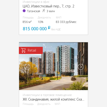
Инвестиции в офис
ЦАО, Известковый пер., 7, стр. 2
Таганская
3 мин
Площадь
Доходность
МАП
856 м²
10%
83 333 руб/мес
815 000 000
pуб
без НДС
Retail
Инвестиции в торговое помещение
ЖК Скандинавия, жилой комплекс Скандинавия, к22.2
Площадь
Доходность
МАП