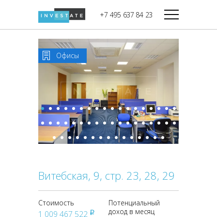
строительства
+7 495 637 84 23
Дикси
В башне
Башня Федерация-II
Верный
Запад
Офисы
Башня Федерация-I
Мираторг
Восток
Город Столиц,
Магнолия
Северный блок
Город Столиц,
Южный блок
Витебская, 9, стр. 23, 28, 29
Стоимость
Потенциальный
доход в месяц
1 009 467 522
pуб