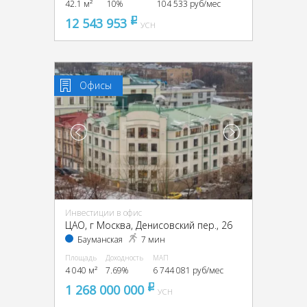
42.1 м²
10%
104 533 руб/мес
12 543 953
pуб
УСН
Офисы
Инвестиции в офис
ЦАО, г Москва, Денисовский пер., 26
Бауманская
7 мин
Площадь
Доходность
МАП
4 040 м²
7.69%
6 744 081 руб/мес
1 268 000 000
pуб
УСН