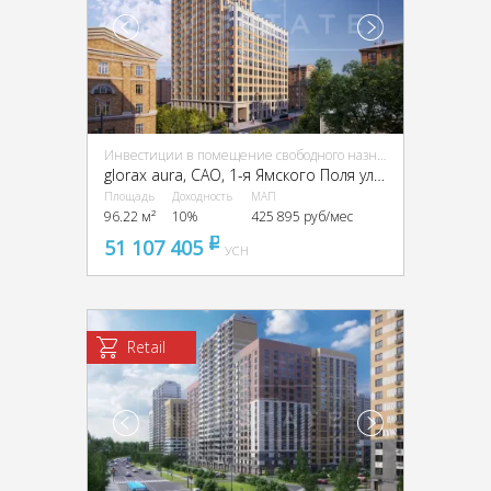
Инвестиции в помещение свободного назначения (ПСН)
glorax aura, CАО, 1-я Ямского Поля ул., 28, стр. 3
Площадь
Доходность
МАП
96.22 м²
10%
425 895 руб/мес
51 107 405
pуб
УСН
Retail