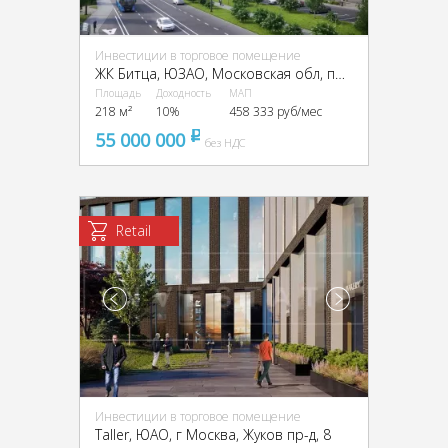
Инвестиции в торговое помещение
ЖК Битца, ЮЗАО, Московская обл, пос. Битца, мкр Южная Битца (рп Бутово), Южный б-р, д 4
Площадь
Доходность
МАП
218 м²
10%
458 333 руб/мес
55 000 000
pуб
без НДС
Retail
Инвестиции в торговое помещение
Taller, ЮАО, г Москва, Жуков пр-д, 8