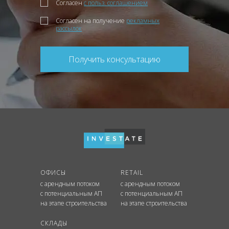
Согласен
с польз. соглашением
Согласен на получение
рекламных
рассылок
Получить консультацию
ОФИСЫ
RETAIL
с арендным потоком
с арендным потоком
с потенциальным АП
с потенциальным АП
на этапе строительства
на этапе строительства
СКЛАДЫ