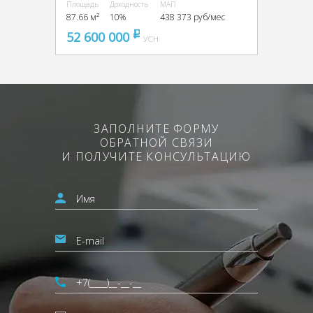
Площадь
Доходность
МАП
87.66 м²
10%
438 373 руб/мес
52 600 000
pуб
УСН
ЗАПОЛНИТЕ ФОРМУ
ОБРАТНОЙ СВЯЗИ
И ПОЛУЧИТЕ КОНСУЛЬТАЦИЮ