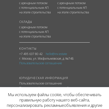
с арендным потоком
с арендным потоком
с потенциальным АП
с потенциальным АП
на этапе строительства
на этапе строительства
СКЛАДЫ
с арендным потоком
с потенциальным АП
на этапе строительства
КОНТАКТЫ
+7 495 637 80 42
hello@inv.estate
г. Москва
,
ул.
Мосфильмовская, д. №74Б
Пользовательское соглашение
ЮРИДИЧЕСКАЯ ИНФОРМАЦИЯ
Пользовательское соглашение
Политика конфиденциальности сайта
Политика обработки персональных данных
Мы используем файлы cookie, чтобы обеспечивать
правильную работу нашего веб-сайта,
персонализировать рекламныеобъявления и другие