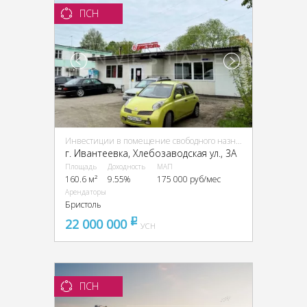
ПСН
Инвестиции в помещение свободного назначения (ПСН)
г. Ивантеевка, Хлебозаводская ул., 3А
Площадь
Доходность
МАП
160.6 м²
9.55%
175 000 руб/мес
Арендаторы
Бристоль
22 000 000
pуб
УСН
ПСН