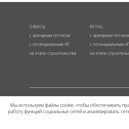
ОФИСЫ
RETAIL
с арендным потоком
с арендным потоко
с потенциальным АП
с потенциальным А
на этапе строительства
на этапе строитель
© ОФИЦИАЛЬНЫЙ СА
Мы используем файлы cookie, чтобы обеспечивать пр
Представленная на сайт
работу функций социальных сетей и анализировать се
и не является публичн