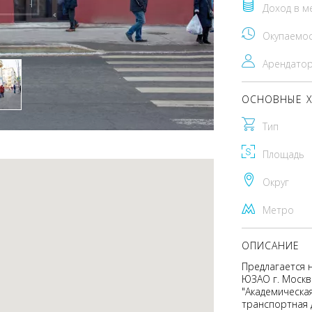
Доход в м
Окупаемо
Арендато
ОСНОВНЫЕ Х
Тип
Площадь
Округ
Метро
ОПИСАНИЕ
Предлагается 
ЮЗАО г. Москв
"Академическая
транспортная 