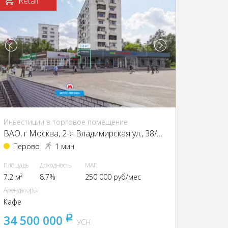
Retail
Инвестиции в торговое помещение
ВАО, г Москва, 2-я Владимирская ул., 38/18
Перово
1 мин
Площадь
Доходность
МАП
7.2 м²
8.7%
250 000 руб/мес
Арендаторы
Кафе
34 500 000
pуб
УСН