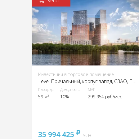
Retail
Инвестиции в торговое помещение
Level Причальный, корпус запад, CЗАО, Причальный пр-д, вл. 10А
Площадь
Доходность
МАП
59 м²
10%
299 954 руб/мес
35 994 425
pуб
УСН