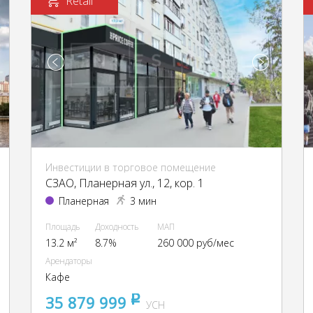
Retail
Инвестиции в торговое помещение
CЗАО, Планерная ул., 12, кор. 1
Планерная
3 мин
Площадь
Доходность
МАП
13.2 м²
8.7%
260 000 руб/мес
Арендаторы
Кафе
35 879 999
pуб
УСН