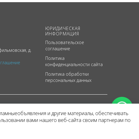
ЮРИДИЧЕСКАЯ
ИНФОРМАЦИЯ
Пользовательское
соглашение
ильмовская, д.
Политика
оглашение
конфиденциальности сайта
Политика обработки
персональных данных
кламныеобъявления и другие материалы, обеспечивать
арактер
ользовании вами нашего веб-сайта своим партнерам по
 уведомления.