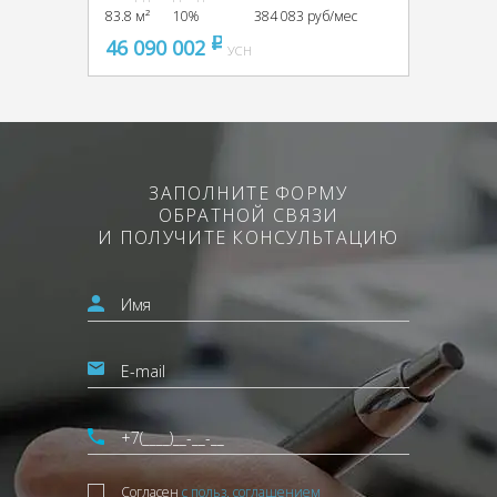
83.8 м²
10%
384 083 руб/мес
46 090 002
pуб
УСН
ЗАПОЛНИТЕ ФОРМУ
ОБРАТНОЙ СВЯЗИ
И ПОЛУЧИТЕ КОНСУЛЬТАЦИЮ
Согласен
с польз. соглашением