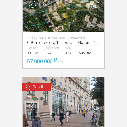
Инвестиции в торговое помещение
Лобачевского, 114, ЗАО, г Москва, Лобачевского ул., 114
Площадь
Доходность
МАП
83.5 м²
10%
475 000 руб/мес
57 000 000
pуб
УСН
Retail