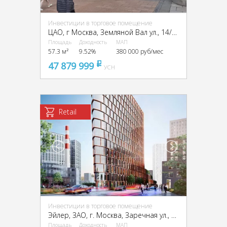
Инвестиции в торговое помещение
ЦАО, г Москва, Земляной Вал ул., 14/16
Площадь
Доходность
МАП
57.3 м²
9.52%
380 000 руб/мес
47 879 999
pуб
УСН
Retail
Инвестиции в торговое помещение
Эйлер, ЗАО, г. Москва, Заречная ул., вл6/1
Площадь
Доходность
МАП