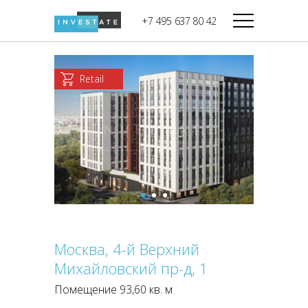
строительства
+7 495 637 80 42
Дикси
В башне
Башня Федерация-II
Верный
Запад
Retail
Башня Федерация-I
Мираторг
Восток
Город Столиц,
Магнолия
Северный блок
Город Столиц,
Южный блок
Москва, 4-й Верхний
Михайловский пр-д, 1
Помещение 93,60 кв. м