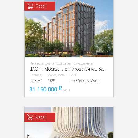
Retail
Инвестиции в торговое помещение
ЦАО, г. Москва, Летниковская ул., 6а, стр. 1,2,3,7,10
Площадь
Доходность
МАП
62.3 м²
10%
259 583 руб/мес
31 150 000
pуб
УСН
Retail