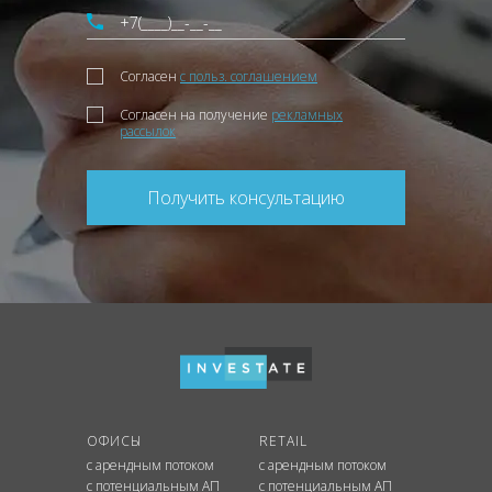
Согласен
с польз. соглашением
Согласен на получение
рекламных
рассылок
Получить консультацию
ОФИСЫ
RETAIL
с арендным потоком
с арендным потоком
с потенциальным АП
с потенциальным АП