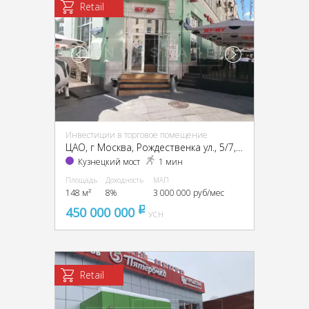
Retail
Инвестиции в торговое помещение
ЦАО, г Москва, Рождественка ул., 5/7, стр. 2
Кузнецкий мост
1 мин
Площадь
Доходность
МАП
148 м²
8%
3 000 000 руб/мес
450 000 000
pуб
УСН
Retail