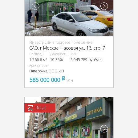
Инвестиции в торговое помещение
CАО, г Москва, Часовая ул., 16, стр. 7
Площадь
Доходность
МАП
1 766.6 м²
10.35%
5 045 789 руб/мес
Арендаторы
Пятёрочка,ООО,ИП
585 000 000
pуб
УСН
Retail