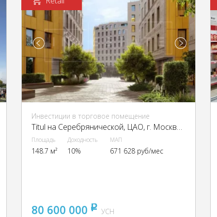
Retail
Инвестиции в торговое помещение
Titul на Серебрянической, ЦАО, г. Москва, Серебрянический пер., 6 и 8
Площадь
Доходность
МАП
148.7 м²
10%
671 628 руб/мес
80 600 000
pуб
УСН