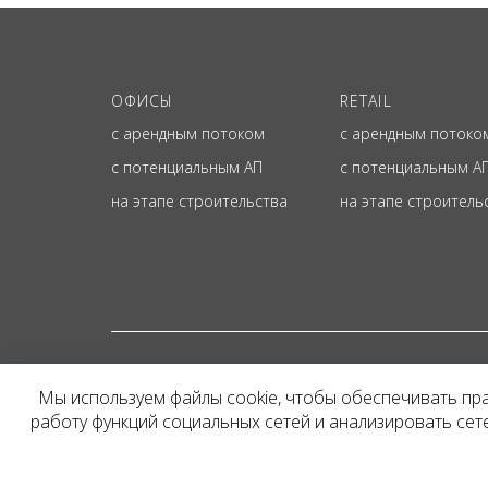
ОФИСЫ
RETAIL
с арендным потоком
с арендным потоко
с потенциальным АП
с потенциальным А
на этапе строительства
на этапе строитель
© ОФИЦИАЛЬНЫЙ СА
Мы используем файлы cookie, чтобы обеспечивать пр
Представленная на сайт
работу функций социальных сетей и анализировать се
и не является публичн