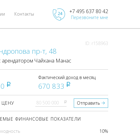
+7 495 637 80 42
ии
Контакты
Перезвоните мне
ID: r158963
ндропова пр-т, 48
 арендатором Чайхана Манас
Фактический доход в месяц
00
670 833
pуб
pуб
pуб
 ЦЕНУ
Отправить
ЕМЫЕ ФИНАНСОВЫЕ ПОКАЗАТЕЛИ
оходность
10%