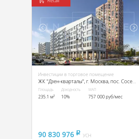
Retail
Инвестиции в торговое помещение
ЖК "Дзен-кварталы", г. Москва, пос. Сосенское, Александры Монаховой ул.
Площадь
Доходность
МАП
235.1 м²
10%
757 000 руб/мес
90 830 976
pуб
УСН