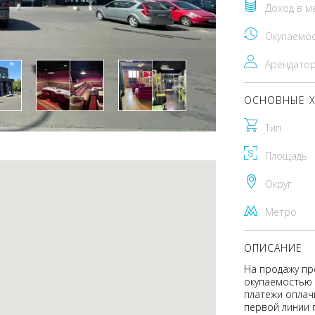
Доход в м
Окупаемо
Арендато
ОСНОВНЫЕ Х
Тип
Площадь
Округ
Метро
ОПИСАНИЕ
На продажу пр
окупаемостью 
платежи оплач
первой линии 