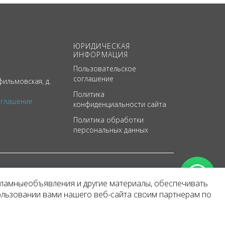
ЮРИДИЧЕСКАЯ
ИНФОРМАЦИЯ
Пользовательское
соглашение
ильмовская, д.
Политика
оглашение
конфиденциальности сайта
Политика обработки
персональных данных
кламныеобъявления и другие материалы, обеспечивать
арактер
ользовании вами нашего веб-сайта своим партнерам по
 уведомления.