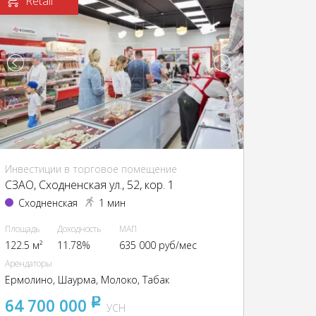
Retail
Инвестиции в торговое помещение
CЗАО, Сходненская ул., 52, кор. 1
Сходненская
1 мин
Площадь
Доходность
МАП
122.5 м²
11.78%
635 000 руб/мес
Арендаторы
Ермолино, Шаурма, Молоко, Табак
64 700 000
pуб
УСН