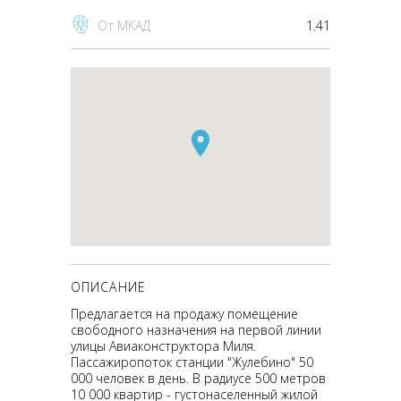
От МКАД
1.41
ОПИСАНИЕ
Предлагается на продажу помещение
свободного назначения на первой линии
улицы Авиаконструктора Миля.
Пасcaжиpoпoтoк cтaнции "Жулeбино" 50
000 человeк в дeнь. В paдиуce 500 метров
10 000 квартиp - густонаcеленный жилoй