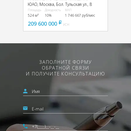
ЮАО, Москва, Бол. Тульская ул., 8
Площадь
Доходность
МАП
524 м²
10%
1 746 667 руб/мес
209 600 000
pуб
УСН
ЗАПОЛНИТЕ ФОРМУ
ОБРАТНОЙ СВЯЗИ
И ПОЛУЧИТЕ КОНСУЛЬТАЦИЮ