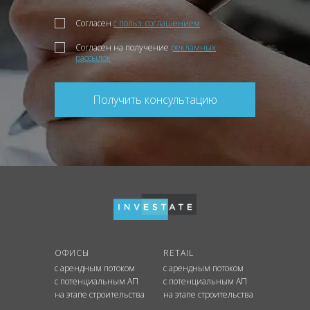
Согласен
с польз. соглашением
Согласен на получение
рекламных
рассылок
Получить консультацию
ОФИСЫ
RETAIL
с арендным потоком
с арендным потоком
с потенциальным АП
с потенциальным АП
на этапе строительства
на этапе строительства