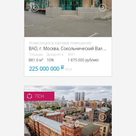
Инвестиции в торговое помещение
ВАО, г. Москва, Сокольнический Вал ул., 8
Площадь
Доходность
МАП
881.6 м²
10%
1 875 000 руб/мес
225 000 000
pуб
УСН
ПСН