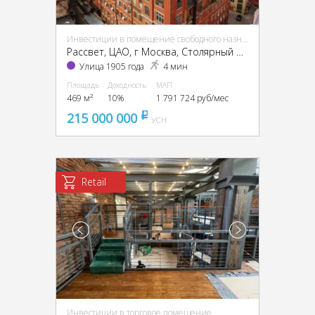
Инвестиции в помещение свободного назначения (ПСН)
Рассвет, ЦАО, г Москва, Столярный пер., 3, кор. 1-13, 15
Улица 1905 года
4 мин
Площадь
Доходность
МАП
469 м²
10%
1 791 724 руб/мес
215 000 000
pуб
УСН
Retail
Инвестиции в торговое помещение