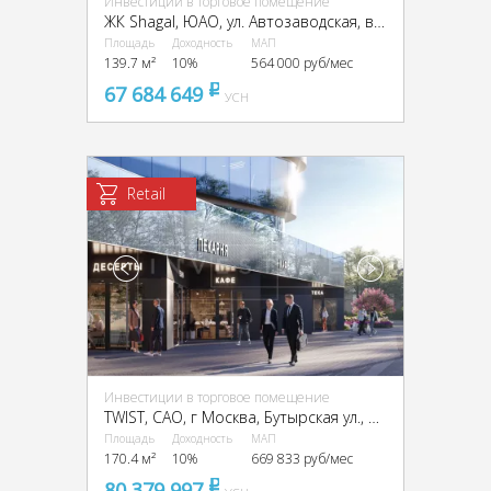
Инвестиции в торговое помещение
ЖК Shagal, ЮАО, ул. Автозаводская, вл. 23/66
Площадь
Доходность
МАП
139.7 м²
10%
564 000 руб/мес
67 684 649
pуб
УСН
Retail
Инвестиции в торговое помещение
TWIST, CАО, г Москва, Бутырская ул., вл. 1
Площадь
Доходность
МАП
170.4 м²
10%
669 833 руб/мес
80 379 997
pуб