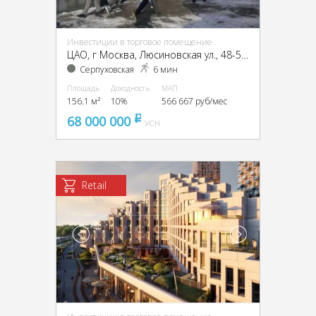
Инвестиции в торговое помещение
ЦАО, г Москва, Люсиновская ул., 48-50, кор. 10
Серпуховская
6 мин
Площадь
Доходность
МАП
156.1 м²
10%
566 667 руб/мес
68 000 000
pуб
УСН
Retail