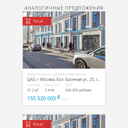
АНАЛОГИЧНЫЕ ПРЕДЛОЖЕНИЯ
Retail
Инвестиции в торговое помещение
ЦАО, г Москва, Бол. Бронная ул., 25, стр. 3
Площадь
Доходность
МАП
37.2 м²
7.41%
960 000 руб/мес
155 520 003
pуб
УСН
Retail