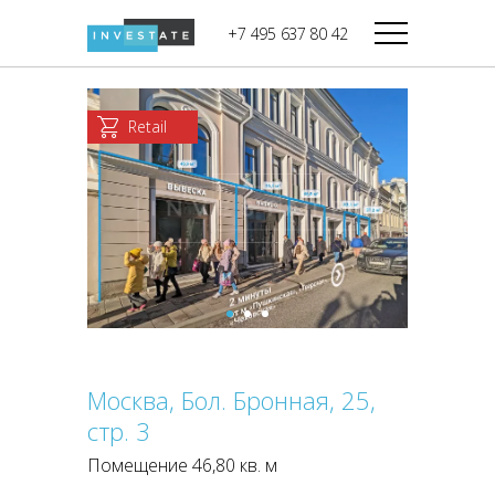
строительства
+7 495 637 80 42
Дикси
В башне
Башня Федерация-II
Верный
Запад
Retail
Башня Федерация-I
Мираторг
Восток
Город Столиц,
Магнолия
Северный блок
Город Столиц,
Южный блок
Москва, Бол. Бронная, 25,
стр. 3
Помещение 46,80 кв. м