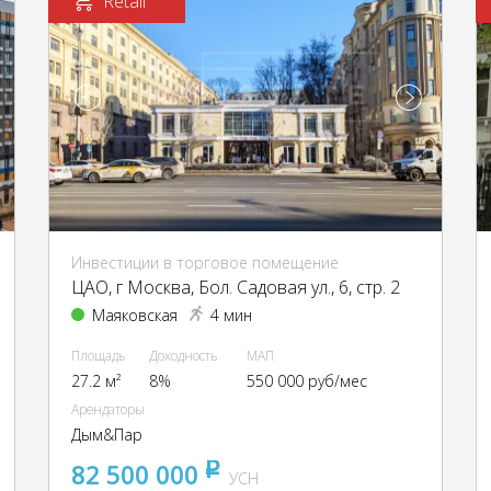
Retail
Инвестиции в торговое помещение
ЦАО, г Москва, Бол. Садовая ул., 6, стр. 2
Маяковская
4 мин
Площадь
Доходность
МАП
27.2 м²
8%
550 000 руб/мес
Арендаторы
Дым&Пар
82 500 000
pуб
УСН