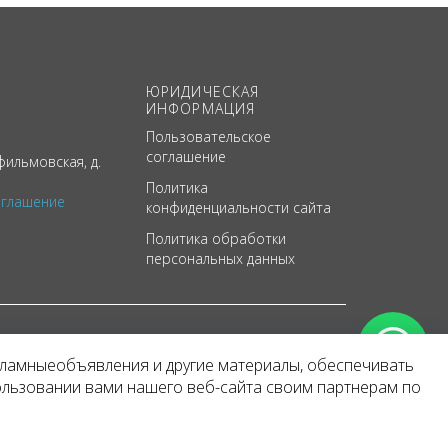
ЮРИДИЧЕСКАЯ
ИНФОРМАЦИЯ
Пользовательское
соглашение
ильмовская, д.
Политика
оглашение
конфиденциальности сайта
Политика обработки
персональных данных
кламныеобъявления и другие материалы, обеспечивать
арактер
ользовании вами нашего веб-сайта своим партнерам по
 уведомления.