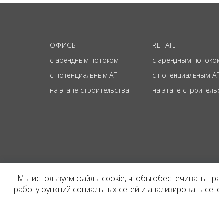
ОФИСЫ
RETAIL
с арендным потоком
с арендным потоко
с потенциальным АП
с потенциальным А
на этапе строительства
на этапе строитель
© ОФИЦИАЛЬНЫЙ СА
Мы используем файлы cookie, чтобы обеспечивать пр
Представленная на сайт
работу функций социальных сетей и анализировать се
и не является публичн