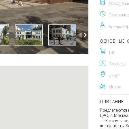
Доход в м
Окупаемо
Арендато
ОСНОВНЫЕ Х
Тип
Площадь
Округ
Метро
ОПИСАНИЕ
Предлагаются 
ЦАО, г. Москва
— 3 минуты пе
доступность. 