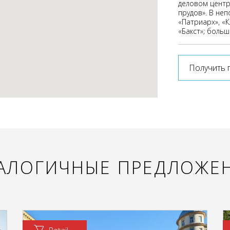
деловом центр
прудов». В не
«Патриарх», «К
«Бакст»; боль
Получить 
АЛОГИЧНЫЕ ПРЕДЛОЖЕ