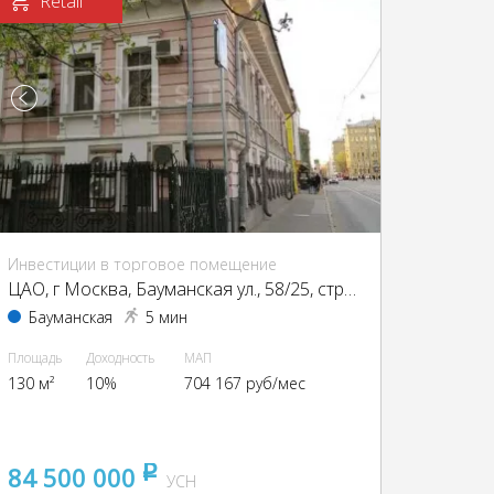
Retail
Инвестиции в торговое помещение
ЦАО, г Москва, Бауманская ул., 58/25, стр. 1
Бауманская
5 мин
Площадь
Доходность
МАП
130 м²
10%
704 167 руб/мес
84 500 000
pуб
УСН