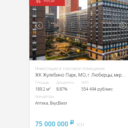
Retail
Инвестиции в торговое помещение
ЖК Жулебино Парк, МО, г. Люберцы, мкр. Городок Б, ЖК Жулебино Парк, 17
Площадь
Доходность
МАП
189.2 м²
8.87%
554 494 руб/мес
Арендаторы
Аптека, ВкусВилл
75 000 000
pуб
УСН