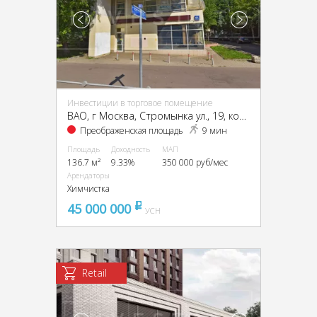
Инвестиции в торговое помещение
ВАО, г Москва, Стромынка ул., 19, кор.1
Преображенская площадь
9 мин
Площадь
Доходность
МАП
136.7 м²
9.33%
350 000 руб/мес
Арендаторы
Химчистка
45 000 000
pуб
УСН
Retail