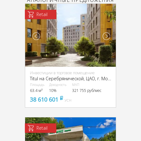
АНАЛОГИЧНЫЕ ПРЕДЛОЖЕНИЯ
Retail
Инвестиции в торговое помещение
Titul на Серебрянической, ЦАО, г. Москва, Серебрянический пер., 6 и 8
Площадь
Доходность
МАП
63.4 м²
10%
321 755 руб/мес
38 610 601
pуб
УСН
Retail