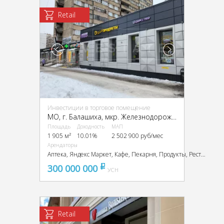
Retail
Инвестиции в торговое помещение
МО, г. Балашиха, мкр. Железнодорожный, Октябрьская ул., 17
Площадь
Доходность
МАП
1 905 м²
10.01%
2 502 900 руб/мес
Арендаторы
Аптека, Яндекс Маркет, Кафе, Пекарня, Продукты, Ресторан
300 000 000
pуб
УСН
Retail