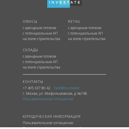
ОФИСЫ
RETAIL
с арендным потоком
с арендным потоком
с потенциальным АП
с потенциальным АП
на этапе строительства
на этапе строительства
СКЛАДЫ
с арендным потоком
с потенциальным АП
на этапе строительства
КОНТАКТЫ
+7 495 637 80 42
hello@inv.estate
г. Москва
,
ул.
Мосфильмовская, д. №74Б
Пользовательское соглашение
ЮРИДИЧЕСКАЯ ИНФОРМАЦИЯ
Пользовательское соглашение
Политика конфиденциальности сайта