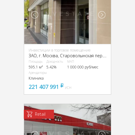
Инвестиции в торговое помещение
ЗАО, г. Москва, Староволынская пер., 12, кор. 1
Площадь
Доходность
МАП
595.1 м²
5.42%
1 000 000 руб/мес
Арендаторы
Клиника
221 407 991
pуб
УСН
Retail