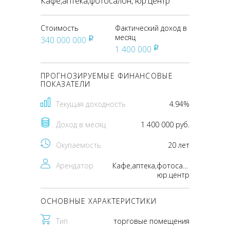
Кафе,аптека,фотосалон, юр.центр
Стоимость
Фактический доход в
месяц
340 000 000
pуб
1 400 000
pуб
ПРОГНОЗИРУЕМЫЕ ФИНАНСОВЫЕ
ПОКАЗАТЕЛИ
Текущая доходность
4.94%
Доход в месяц
1 400 000 руб.
Окупаемость
20 лет
Арендатор
Кафе,аптека,фотосалон,
юр.центр
ОСНОВНЫЕ ХАРАКТЕРИСТИКИ
Тип
торговые помещения