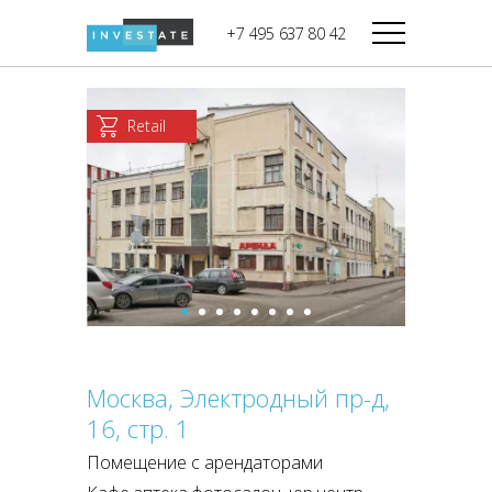
строительства
+7 495 637 80 42
Дикси
В башне
Башня Федерация-II
Верный
Запад
Retail
Башня Федерация-I
Мираторг
Восток
Город Столиц,
Магнолия
Северный блок
Город Столиц,
Южный блок
Москва, Электродный пр-д,
16, стр. 1
Помещение с арендаторами