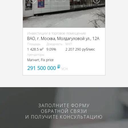
Инвестиции в торговое помещение
ВАО, г. Москва, Молдагуловой ул., 12А
Площадь
Доходность
МАП
1 428.5 м²
9.09%
2 207 290 руб/мес
Арендаторы
Магнит, Fix price
291 500 000
pуб
УСН
ЗАПОЛНИТЕ ФОРМУ
ОБРАТНОЙ СВЯЗИ
И ПОЛУЧИТЕ КОНСУЛЬТАЦИЮ