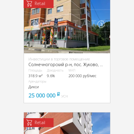
Retail
Инвестиции в торговое помещение
Солнечногорский р-н, пос. Жуково, мкр. Берёзки, д. 16
Площадь
Доходность
МАП
318.9 м²
9.6%
200 000 руб/мес
Арендаторы
Дикси
25 000 000
pуб
УСН
Retail