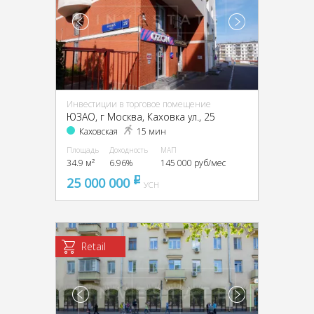
Инвестиции в торговое помещение
ЮЗАО, г Москва, Каховка ул., 25
Каховская
15 мин
Площадь
Доходность
МАП
34.9 м²
6.96%
145 000 руб/мес
25 000 000
pуб
УСН
Retail