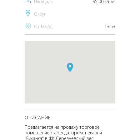
Площадь
95.00 кв. м.
Округ
От МКАД
13.53
ОПИСАНИЕ
Предлагается на продажу торговое
помещение с арендатором: пекарня
"Буханка" в ЖК Середневский лес.