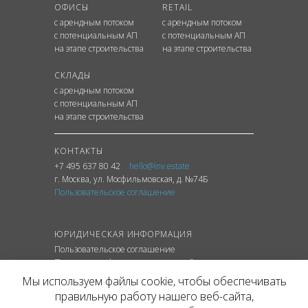
ОФИСЫ
RETAIL
с арендным потоком
с арендным потоком
с потенциальным АП
с потенциальным АП
на этапе строительства
на этапе строительства
СКЛАДЫ
с арендным потоком
с потенциальным АП
на этапе строительства
КОНТАКТЫ
+7 495 637 80 42
hello@inv.estate
г. Москва
,
ул.
Мосфильмовская, д. №74Б
Пользовательское соглашение
ЮРИДИЧЕСКАЯ ИНФОРМАЦИЯ
Пользовательское соглашение
Политика конфиденциальности сайта
Политика обработки персональных данных
Мы используем файлы cookie, чтобы обеспечивать
правильную работу нашего веб-сайта,