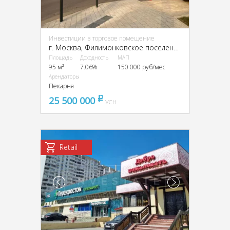
Инвестиции в торговое помещение
г. Москва, Филимонковское поселение, № 25 квартал, 1к10
Площадь
Доходность
МАП
95 м²
7.06%
150 000 руб/мес
Арендаторы
Пекарня
25 500 000
pуб
УСН
Retail