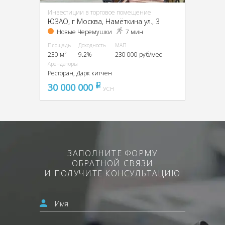
Инвестиции в торговое помещение
ЮЗАО, г Москва, Намёткина ул., 3
Новые Черемушки
7 мин
Площадь
Доходность
МАП
230 м²
9.2%
230 000 руб/мес
Арендаторы
Ресторан, Дарк китчен
30 000 000
pуб
УСН
ЗАПОЛНИТЕ ФОРМУ
ОБРАТНОЙ СВЯЗИ
И ПОЛУЧИТЕ КОНСУЛЬТАЦИЮ