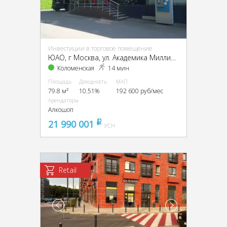
Инвестиции в торговое помещение
ЮАО, г Москва, ул. Академика Миллионщикова, д. 19
Коломенская
14 мин
Площадь
Доходность
МАП
79.8 м²
10.51%
192 600 руб/мес
Арендаторы
Алкошоп
21 990 001
pуб
УСН
Retail