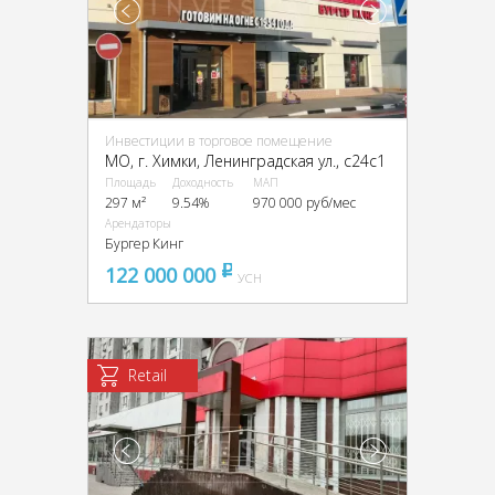
Инвестиции в торговое помещение
МО, г. Химки, Ленинградская ул., с24с1
Площадь
Доходность
МАП
297 м²
9.54%
970 000 руб/мес
Арендаторы
Бургер Кинг
122 000 000
pуб
УСН
Retail