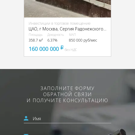
Инвестиции в торговое помещение
ЦАО, г Москва, Сергия Радонежского ул., 8
Площадь
Доходность
МАП
358.7 м²
6.37%
850 000 руб/мес
160 000 000
pуб
без НДС
ЗАПОЛНИТЕ ФОРМУ
ОБРАТНОЙ СВЯЗИ
И ПОЛУЧИТЕ КОНСУЛЬТАЦИЮ