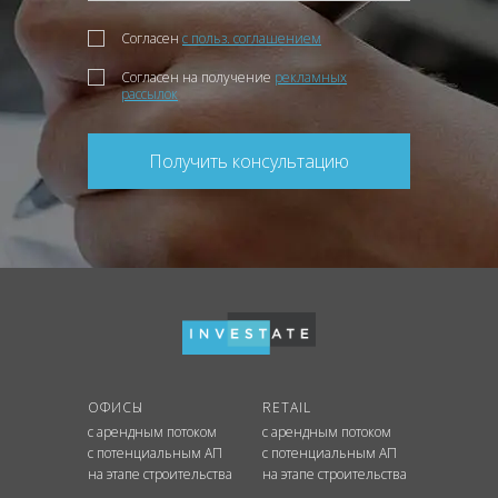
Согласен
с польз. соглашением
Согласен на получение
рекламных
рассылок
Получить консультацию
ОФИСЫ
RETAIL
с арендным потоком
с арендным потоком
с потенциальным АП
с потенциальным АП
на этапе строительства
на этапе строительства