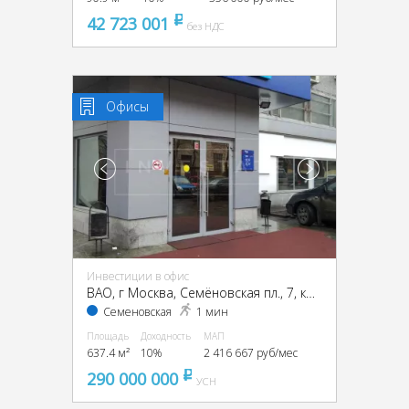
42 723 001
pуб
без НДС
Офисы
Инвестиции в офис
ВАО, г Москва, Семёновская пл., 7, кор. 17
Семеновская
1 мин
Площадь
Доходность
МАП
637.4 м²
10%
2 416 667 руб/мес
290 000 000
pуб
УСН