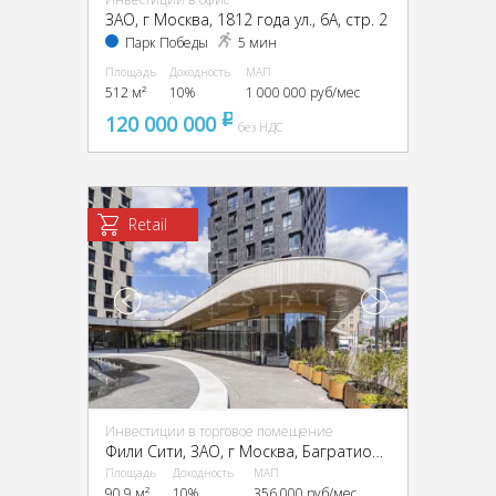
ЗАО, г Москва, 1812 года ул., 6А, стр. 2
Парк Победы
5 мин
Площадь
Доходность
МАП
512 м²
10%
1 000 000 руб/мес
120 000 000
pуб
без НДС
Retail
Инвестиции в торговое помещение
Фили Сити, ЗАО, г Москва, Багратионовский пр-д, 5
Площадь
Доходность
МАП
90.9 м²
10%
356 000 руб/мес