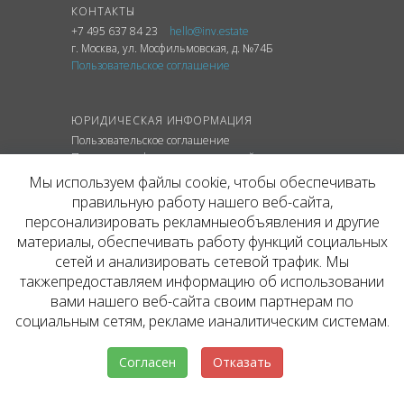
КОНТАКТЫ
+7 495 637 84 23
hello@inv.estate
г. Москва
,
ул.
Мосфильмовская, д. №74Б
Пользовательское соглашение
ЮРИДИЧЕСКАЯ ИНФОРМАЦИЯ
Пользовательское соглашение
Политика конфиденциальности сайта
Политика обработки персональных данных
Мы используем файлы cookie, чтобы обеспечивать
правильную работу нашего веб-сайта,
персонализировать рекламныеобъявления и другие
материалы, обеспечивать работу функций социальных
© ОФИЦИАЛЬНЫЙ САЙТ КОМПАНИИ
сетей и анализировать сетевой трафик. Мы
INVESTATE, 2026
такжепредоставляем информацию об использовании
Представленная на сайте агентства информация,
в т.ч. стоимости объектов, носит информационный
вами нашего веб-сайта своим партнерам по
характер и не является публичной офертой. Условия
социальным сетям, рекламе ианалитическим системам.
аренды объекта могут быть изменены собственником
без уведомления.
Согласен
Отказать