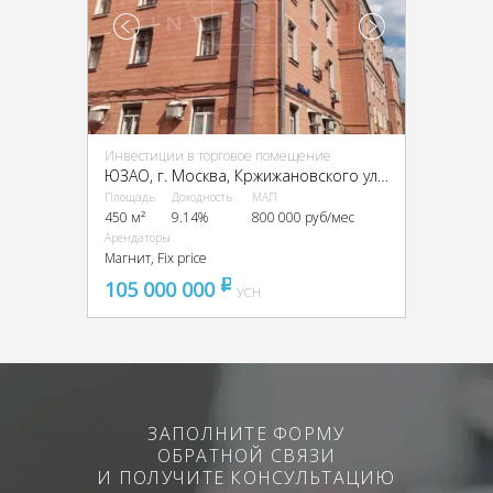
Инвестиции в торговое помещение
ЮЗАО, г. Москва, Кржижановского ул., 24/35к2
Площадь
Доходность
МАП
450 м²
9.14%
800 000 руб/мес
Арендаторы
Магнит, Fix price
105 000 000
pуб
УСН
ЗАПОЛНИТЕ ФОРМУ
ОБРАТНОЙ СВЯЗИ
И ПОЛУЧИТЕ КОНСУЛЬТАЦИЮ