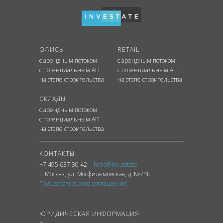
ОФИСЫ
RETAIL
с арендным потоком
с арендным потоком
с потенциальным АП
с потенциальным АП
на этапе строительства
на этапе строительства
СКЛАДЫ
с арендным потоком
с потенциальным АП
на этапе строительства
КОНТАКТЫ
+7 495 637 80 42
hello@inv.estate
г. Москва
,
ул.
Мосфильмовская, д. №74Б
Пользовательское соглашение
ЮРИДИЧЕСКАЯ ИНФОРМАЦИЯ