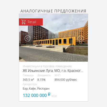
АНАЛОГИЧНЫЕ ПРЕДЛОЖЕНИЯ
Retail
Инвестиции в торговое помещение
ЖК Ильинские Луга, МО, г.о. Красногорск., пос. Ильинское-Усово, Заповедная ул., 13
Площадь
Доходность
МАП
365.5 м²
8.15%
896 000 руб/мес
Арендаторы
Бар, Кафе, Ресторан
132 000 000
pуб
УСН