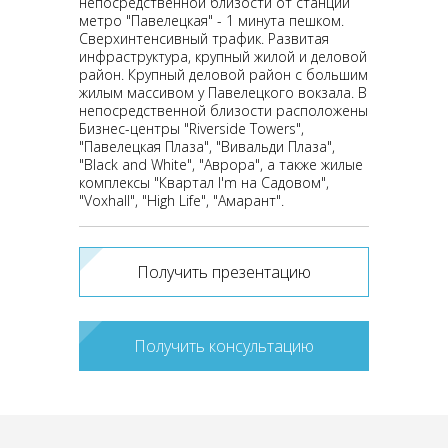
непосредственной близости от станции
метро "Павелецкая" - 1 минута пешком.
Сверхинтенсивный трафик. Развитая
инфраструктура, крупный жилой и деловой
район. Крупный деловой район с большим
жилым массивом у Павелецкого вокзала. В
непосредственной близости расположены
Бизнес-центры "Riverside Towers",
"Павелецкая Плаза", "Вивальди Плаза",
"Black and White", "Аврора", а также жилые
комплексы "Квартал I'm на Садовом",
"Voxhall", "High Life", "Амарант".
Получить презентацию
Получить консультацию