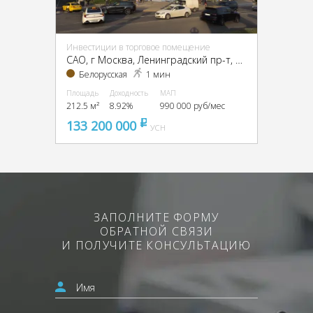
Инвестиции в торговое помещение
CАО, г Москва, Ленинградский пр-т, 4/2
Белорусская
1 мин
Площадь
Доходность
МАП
212.5 м²
8.92%
990 000 руб/мес
133 200 000
pуб
УСН
ЗАПОЛНИТЕ ФОРМУ
ОБРАТНОЙ СВЯЗИ
И ПОЛУЧИТЕ КОНСУЛЬТАЦИЮ