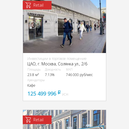
Retail
Инвестиции в торговое помещение
ЦАО, г. Москва, Солянка ул., 2/6
Площадь
Доходность
МАП
23.8 м²
7.13%
746 000 руб/мес
Арендаторы
Кафе
125 499 996
pуб
УСН
Retail