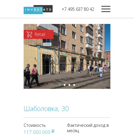
строительства
+7 495 637 80 42
Дикси
В башне
Башня Федерация-II
Верный
Запад
Retail
Башня Федерация-I
Мираторг
Восток
Город Столиц,
Магнолия
Северный блок
Город Столиц,
Южный блок
Шаболовка, 30
Стоимость
Фактический доход в
месяц
117 000 000
pуб