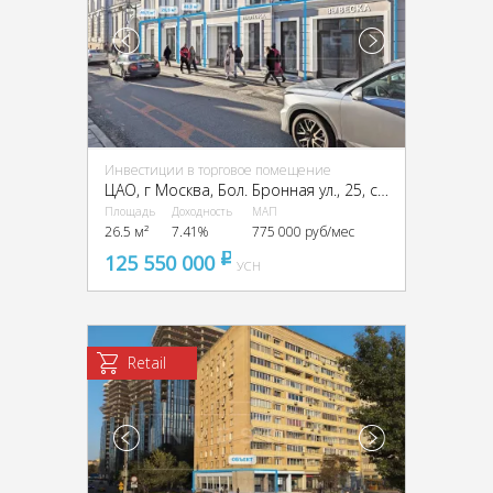
Инвестиции в торговое помещение
ЦАО, г Москва, Бол. Бронная ул., 25, стр. 3
Площадь
Доходность
МАП
26.5 м²
7.41%
775 000 руб/мес
125 550 000
pуб
УСН
Retail